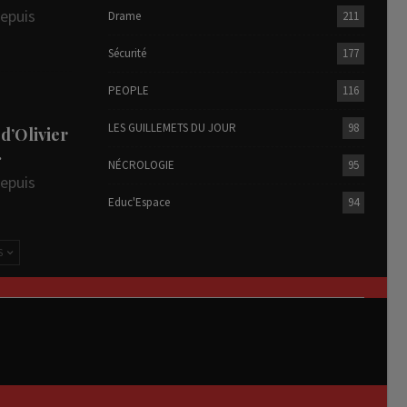
depuis
Drame
211
Sécurité
177
PEOPLE
116
LES GUILLEMETS DU JOUR
98
 d’Olivier
…
NÉCROLOGIE
95
depuis
Educ'Espace
94
S