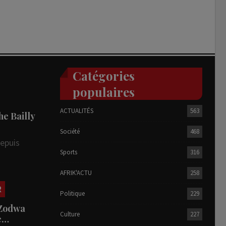
Catégories
populaires
ACTUALITÉS
563
he Bailly
Société
468
depuis
Sports
316
AFRIK'ACTU
258
R
Politique
229
 Zodwa
Culture
227
te…