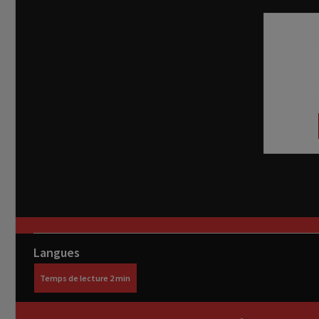
Recevez
réel di
abon
Langues