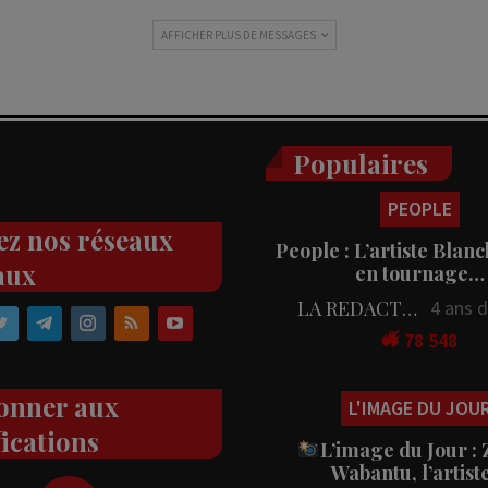
AFFICHER PLUS DE MESSAGES
Populaires
PEOPLE
ez nos réseaux
People : L’artiste Blanc
aux
en tournage…
LA REDACTION
4 ans 
78 548
onner aux
L'IMAGE DU JOU
fications
L’image du Jour :
Wabantu, l’artis