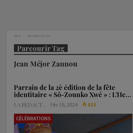
Home
Jean Méjor Zannou
Parcourir Tag
Jean Méjor Zannou
Parrain de la 2è édition de la fête
identitaire « Sô-Zounko Xwé » : L’He…
LA REDACTION
Fév 19, 2024
833
CÉLÉBRATIONS