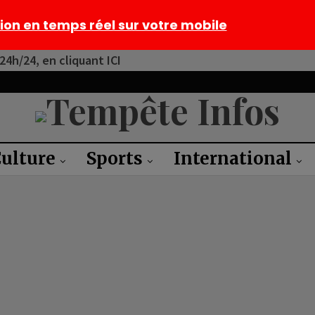
tion en temps réel sur votre mobile
4h/24, en cliquant ICI
ulture
Sports
International