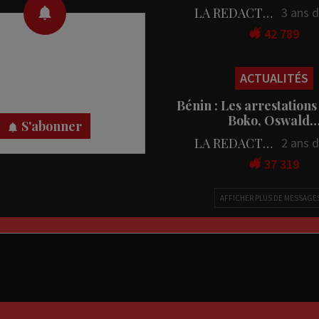
LA REDACTION
3 ans 
42 789
 des notifications en temps
rectement sur votre appareil,
ACTUALITÉS
nez-vous dès maintenant.
Bénin : Les arrestations
Boko, Oswald
S'abonner
LA REDACTION
2 ans 
37 319
AFFICHER PLUS DE MESSAGE