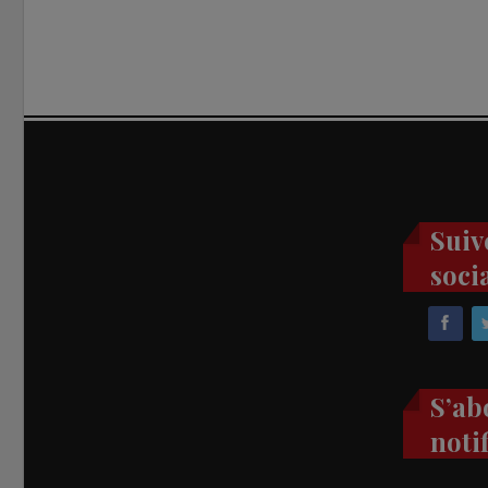
Suiv
soci
S’ab
noti