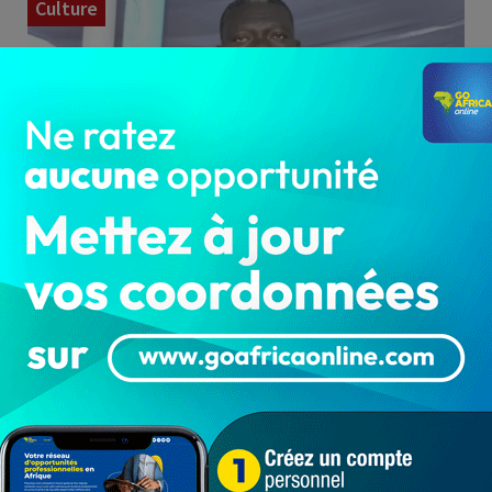
Culture
Fils de la commune de Sô-Ava, l'ancien Maire
qui a été élu député à l'Assemblée Nationale
du Bénin en janvier…
Bénin : Officiel ! André Oussou Todjè,
nouveau Maire de la commune de Sô-
Ava