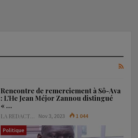
Rencontre de remerciement à Sô-Ava
: L’He Jean Méjor Zannou distingué
« …
LA REDACTION
Nov 3, 2023
1 044
Politique