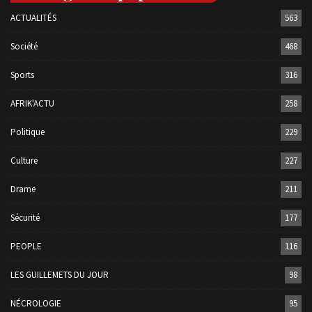
ACTUALITÉS
563
Société
468
Sports
316
AFRIK'ACTU
258
Politique
229
Culture
227
Drame
211
Sécurité
177
PEOPLE
116
LES GUILLEMETS DU JOUR
98
NÉCROLOGIE
95