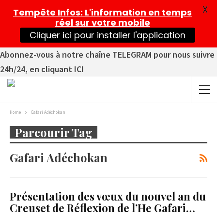
X
Tempête Infos
: L'information en temps
réel sur votre mobile
Cliquer ici pour installer l'application
Abonnez-vous à notre chaîne TELEGRAM pour nous suivre
24h/24, en cliquant ICI
Home
Gafari Adéchokan
Parcourir Tag
Gafari Adéchokan
Présentation des vœux du nouvel an du
Creuset de Réflexion de l’He Gafari…