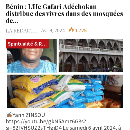
Bénin : L’He Gafari Adéchokan
distribue des vivres dans des mosquées
de…
LA REDACTION
Avr 9, 2024
1 725
Spiritualité & Réligions
Yann ZINSOU
https://youtu.be/gkN5Amz6G8s?
si=82fVHSUZ2sTHgjD4 Le samedi 6 avril 2024, à