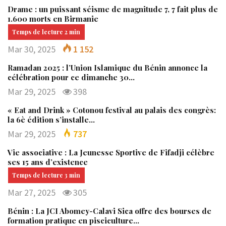
Drame : un puissant séisme de magnitude 7, 7 fait plus de
1.600 morts en Birmanie
Mar 30, 2025
1 152
Ramadan 2025 : l’Union Islamique du Bénin annonce la
célébration pour ce dimanche 30…
Mar 29, 2025
398
« Eat and Drink » Cotonou festival au palais des congrès:
la 6è édition s’installe…
Mar 29, 2025
737
Vie associative : La Jeunesse Sportive de Fifadji célèbre
ses 15 ans d’existence
Mar 27, 2025
305
Bénin : La JCI Abomey-Calavi Sica offre des bourses de
formation pratique en pisciculture…