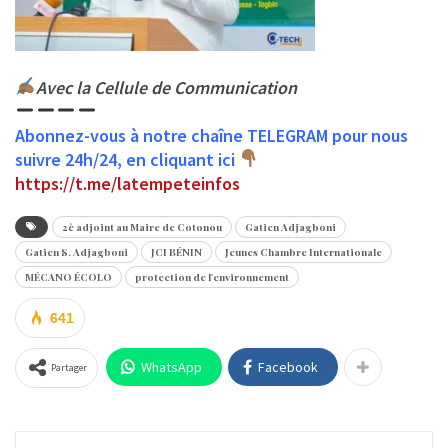
Avec la Cellule de Communication
Abonnez-vous à notre chaîne TELEGRAM pour nous
suivre 24h/24, en cliquant ici
https://t.me/latempeteinfos
2è adjoint au Maire de Cotonou
Gatien Adjagboni
Gatien S. Adjagboni
JCI BÉNIN
Jeunes Chambre Internationale
MÉCANO ÉCOLO
protection de l'environnement
641
WhatsApp
Facebook
Partager