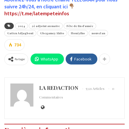
suivre 24h/24, en cliquant ici
https://t.me/latempeteinfos
2024
2è adjoint au maire
Fête de fin d'année
Gatien Adjagboni
Gbegamey Ahito
Houéyiho
nouvel an
734
WhatsApp
Facebook
Partager
LA REDACTION
5321 Articles
0
Commentaires