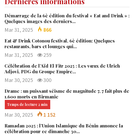
Dernières informations
Démarrage de la 6è édition du festival « Eat and Drink » :
Quelques images des derniers…
Mar 31, 2025
866
Eat & Drink Cotonou festival, 6è édition: Quelques
restaurants, bars et lounges qui…
Mar 31, 2025
259
Célébration de l’Aïd El Fitr 2025 : Les vœux de Ulrich
Adjovi, PDG du Groupe Empire…
Mar 30, 2025
300
Drame : un puissant séisme de magnitude 7, 7 fait plus de
1.600 morts en Birmanie
Mar 30, 2025
1 152
Ramadan 2025 : l’Union Islamique du Bénin annonce la
célébration pour ce dimanche 30…