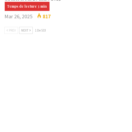
Mar 26, 2025
817
PREV
NEXT
1 De 533