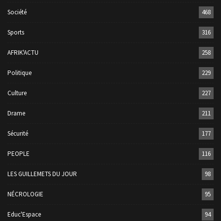
Société
468
Sports
316
AFRIK'ACTU
258
Politique
229
Culture
227
Drame
211
Sécurité
177
PEOPLE
116
LES GUILLEMETS DU JOUR
98
NÉCROLOGIE
95
Educ'Espace
94