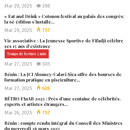
Mar 29, 2025
398
« Eat and Drink » Cotonou festival au palais des congrès:
la 6è édition s’installe…
Mar 29, 2025
737
Vie associative : La Jeunesse Sportive de Fifadji célèbre
ses 15 ans d’existence
Mar 27, 2025
305
Bénin : La JCI Abomey-Calavi Sica offre des bourses de
formation pratique en pisciculture…
Mar 27, 2025
626
RÉTRO FInAB 2025 : Près d’une centaine de célébrités,
experts et artistes étrangers…
Mar 26, 2025
757
Bénin : compte rendu intégral du Conseil des Ministres
du mercredi 26 mars 2025