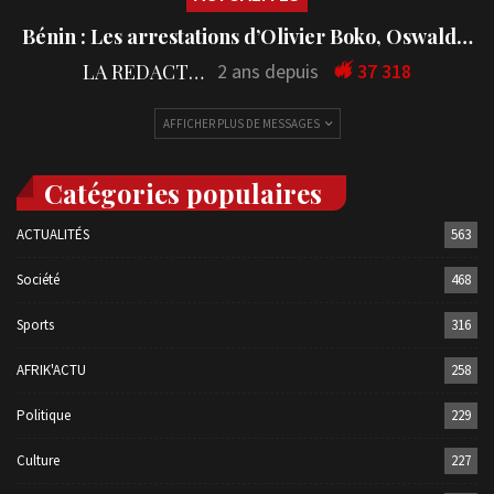
Bénin : Les arrestations d’Olivier Boko, Oswald…
LA REDACTION
2 ans depuis
37 318
AFFICHER PLUS DE MESSAGES
Catégories populaires
ACTUALITÉS
563
Société
468
Sports
316
AFRIK'ACTU
258
Politique
229
Culture
227