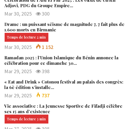
Célébration de l’Aïd El Fitr 2025 : Les vœux de Ulrich
Adjovi, PDG du Groupe Empire…
Mar 30, 2025
300
Drame : un puissant séisme de magnitude 7, 7 fait plus de
1.600 morts en Birmanie
Mar 30, 2025
1 152
Ramadan 2025 : l’Union Islamique du Bénin annonce la
célébration pour ce dimanche 30…
Mar 29, 2025
398
« Eat and Drink » Cotonou festival au palais des congrès:
la 6è édition s’installe…
Mar 29, 2025
737
Vie associative : La Jeunesse Sportive de Fifadji célèbre
ses 15 ans d’existence
Mar 27, 2025
305