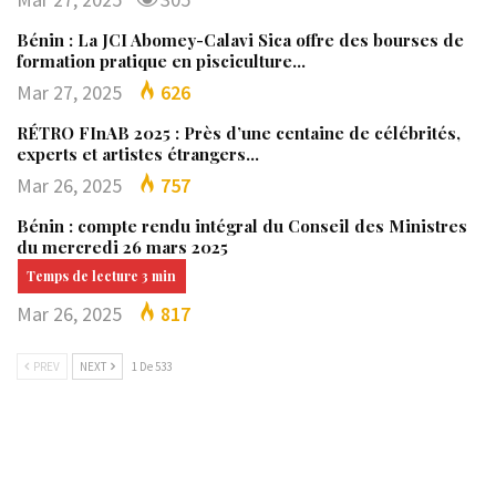
Bénin : La JCI Abomey-Calavi Sica offre des bourses de
formation pratique en pisciculture…
Mar 27, 2025
626
RÉTRO FInAB 2025 : Près d’une centaine de célébrités,
experts et artistes étrangers…
Mar 26, 2025
757
Bénin : compte rendu intégral du Conseil des Ministres
du mercredi 26 mars 2025
Mar 26, 2025
817
PREV
NEXT
1 De 533