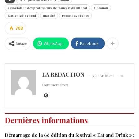
2è adjoint au Maire de Cotonou
association des professeurs de français du littoral
Cotonou
Gatien Adjagboni
marché
route des pêches
703
WhatsApp
Facebook
Partager
LA REDACTION
5321 Articles
0
Commentaires
Dernières informations
Démarrage de la 6è édition du festival « Eat and Drink » :