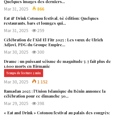
Quelques images des derniers…
Mar 31, 2025
866
Eat & Drink Cotonou festival, 6è édition: Quelques
restaurants, bars et lounges qui…
Mar 31, 2025
259
Célébration de l’Aïd El Fitr 2025 : Les vœux de Ulrich
Adjovi, PDG du Groupe Empire…
Mar 30, 2025
300
Drame : un puissant séisme de magnitude 7, 7 fait plus de
1.600 morts en Birmanie
Mar 30, 2025
1 152
Ramadan 2025 : l’Union Islamique du Bénin annonce la
célébration pour ce dimanche 30…
Mar 29, 2025
398
« Eat and Drink » Cotonou festival au palais des congrès: