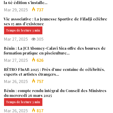
la 6è édition s’installe…
Mar 29, 2025
737
Vie associative : La Jeunesse Sportive de Fifadji célèbre
ses 15 ans d’existence
Mar 27, 2025
305
Bénin : La JCI Abomey-Calavi Sica offre des bourses de
formation pratique en pisciculture…
Mar 27, 2025
626
RÉTRO FInAB 2025 : Près d’une centaine de célébrités,
experts et artistes étrangers…
Mar 26, 2025
757
Bénin : compte rendu intégral du Conseil des Ministres
du mercredi 26 mars 2025
Mar 26, 2025
817