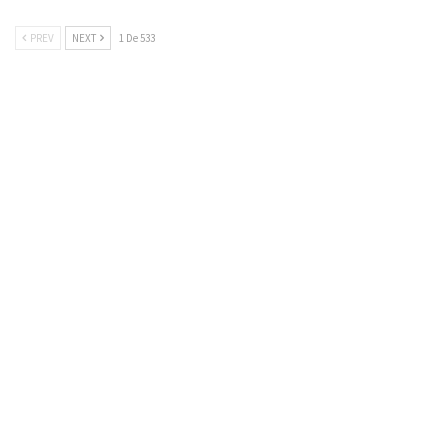
PREV
NEXT
1 De 533