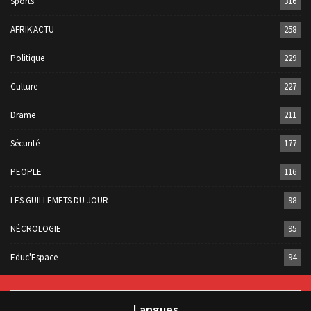
Sports
316
AFRIK'ACTU
258
Politique
229
Culture
227
Drame
211
Sécurité
177
PEOPLE
116
LES GUILLEMETS DU JOUR
98
NÉCROLOGIE
95
Educ'Espace
94
Langues