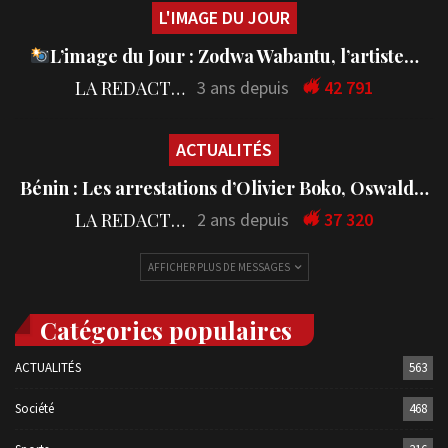
L'IMAGE DU JOUR
L’image du Jour : Zodwa Wabantu, l’artiste…
LA REDACTION
3 ans depuis
42 791
ACTUALITÉS
Bénin : Les arrestations d’Olivier Boko, Oswald…
LA REDACTION
2 ans depuis
37 320
AFFICHER PLUS DE MESSAGES
Catégories populaires
ACTUALITÉS
563
Société
468