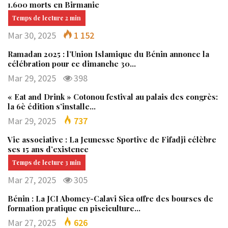
1.600 morts en Birmanie
Mar 30, 2025
1 152
Ramadan 2025 : l’Union Islamique du Bénin annonce la
célébration pour ce dimanche 30…
Mar 29, 2025
398
« Eat and Drink » Cotonou festival au palais des congrès:
la 6è édition s’installe…
Mar 29, 2025
737
Vie associative : La Jeunesse Sportive de Fifadji célèbre
ses 15 ans d’existence
Mar 27, 2025
305
Bénin : La JCI Abomey-Calavi Sica offre des bourses de
formation pratique en pisciculture…
Mar 27, 2025
626