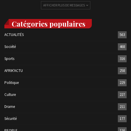
AFFICHER PLUS DE MESSAGES
Catégories populaires
ACTUALITÉS
563
Société
468
Sports
316
AFRIK'ACTU
258
Politique
229
Culture
227
Drame
211
Sécurité
177
PEOPLE
116