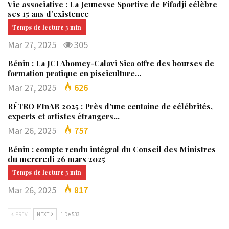
Vie associative : La Jeunesse Sportive de Fifadji célèbre
ses 15 ans d’existence
Mar 27, 2025
305
Bénin : La JCI Abomey-Calavi Sica offre des bourses de
formation pratique en pisciculture…
Mar 27, 2025
626
RÉTRO FInAB 2025 : Près d’une centaine de célébrités,
experts et artistes étrangers…
Mar 26, 2025
757
Bénin : compte rendu intégral du Conseil des Ministres
du mercredi 26 mars 2025
Mar 26, 2025
817
PREV
NEXT
1 De 533