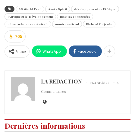
AS World Tech
Asuka Spirit
développement de l'Afrique
l'Afrique et le. Développement
lunettes connectées
mieux acheter au 21è siècle
montre anti-vol
Richard Odjrado
705
WhatsApp
Facebook
Partager
LA REDACTION
5321 Articles
0
Commentaires
Dernières informations