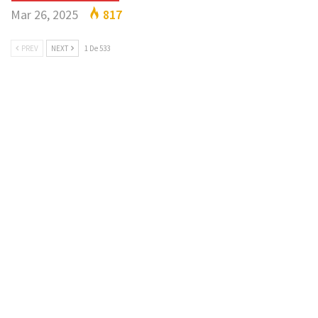
Mar 26, 2025
817
PREV
NEXT
1 De 533