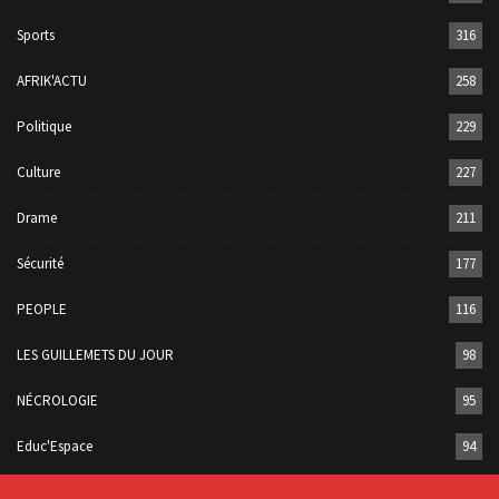
Sports
316
AFRIK'ACTU
258
Politique
229
Culture
227
Drame
211
Sécurité
177
PEOPLE
116
LES GUILLEMETS DU JOUR
98
NÉCROLOGIE
95
Educ'Espace
94