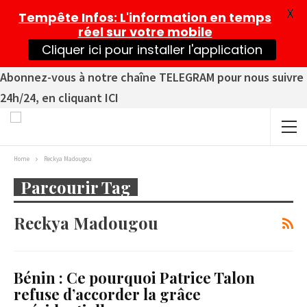
X
Tempête Infos
: L'information en temps
réel sur votre mobile
Cliquer ici pour installer l'application
Abonnez-vous à notre chaîne TELEGRAM pour nous suivre
24h/24, en cliquant ICI
Home
Reckya Madougou
Parcourir Tag
Reckya Madougou
Bénin : Ce pourquoi Patrice Talon
refuse d’accorder la grâce