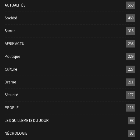
ACTUALITÉS
563
Société
468
Sports
316
AFRIK'ACTU
258
Politique
229
Culture
227
Drame
211
Sécurité
177
PEOPLE
116
LES GUILLEMETS DU JOUR
98
NÉCROLOGIE
95