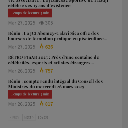
Vie associative : La Jeunesse Sportive de Fifadji
célèbre ses 15 ans d’existence
Mar 27, 2025
305
Bénin : La JCI Abomey-Calavi Sica offre des
bourses de formation pratique en pisciculture…
Mar 27, 2025
626
RÉTRO FInAB 2025 : Près d’une centaine de
célébrités, experts et artistes étrangers…
Mar 26, 2025
757
Bénin : compte rendu intégral du Conseil des
Ministres du mercredi 26 mars 2025
Mar 26, 2025
817
PREV
NEXT
1 De 533