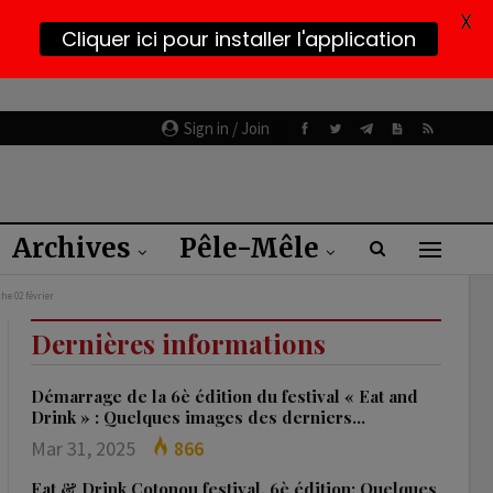
X
Cliquer ici pour installer l'application
Sign in / Join
Archives
Pêle-Mêle
he 02 février
Dernières informations
Démarrage de la 6è édition du festival « Eat and
Drink » : Quelques images des derniers…
Mar 31, 2025
866
Eat & Drink Cotonou festival, 6è édition: Quelques