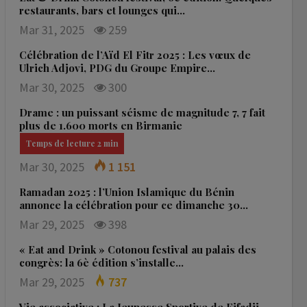
restaurants, bars et lounges qui…
Mar 31, 2025
259
Célébration de l’Aïd El Fitr 2025 : Les vœux de
Ulrich Adjovi, PDG du Groupe Empire…
Mar 30, 2025
300
Drame : un puissant séisme de magnitude 7, 7 fait
plus de 1.600 morts en Birmanie
Mar 30, 2025
1 151
Ramadan 2025 : l’Union Islamique du Bénin
annonce la célébration pour ce dimanche 30…
Mar 29, 2025
398
« Eat and Drink » Cotonou festival au palais des
congrès: la 6è édition s’installe…
Mar 29, 2025
737