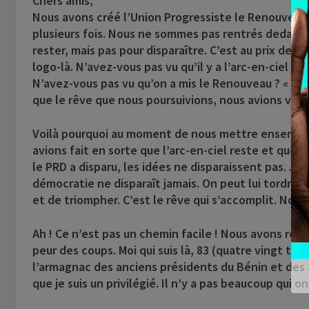
Chers amis,
Nous avons créé l’Union Progressiste le Renouveau 
plusieurs fois. Nous ne sommes pas rentrés dedans 
rester, mais pas pour disparaître. C’est au prix de l
logo-là. N’avez-vous pas vu qu’il y a l’arc-en-ciel sur
N’avez-vous pas vu qu’on a mis le Renouveau ? « Le 
que le rêve que nous poursuivions, nous avions voulu
Voilà pourquoi au moment de nous mettre ensemble 
avions fait en sorte que l’arc-en-ciel reste et que 
le PRD a disparu, les idées ne disparaissent pas. J’ai
démocratie ne disparaît jamais. On peut lui tordre le
et de triompher. C’est le rêve qui s’accomplit. Nou
Ah ! Ce n’est pas un chemin facile ! Nous avons reç
peur des coups. Moi qui suis là, 83 (quatre vingt trois)
l’armagnac des anciens présidents du Bénin et des 
que je suis un privilégié. Il n’y a pas beaucoup qui on