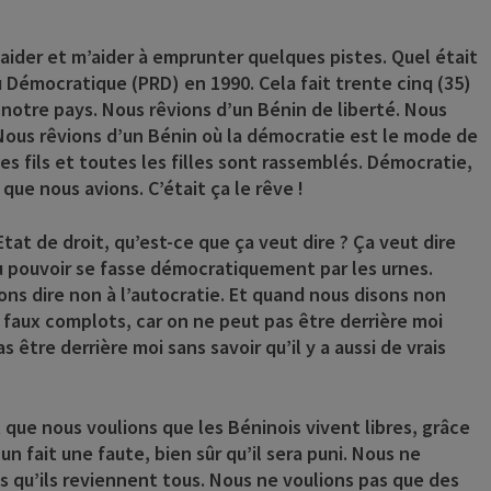
 aider et m’aider à emprunter quelques pistes. Quel était
 Démocratique (PRD) en 1990. Cela fait trente cinq (35)
 notre pays. Nous rêvions d’un Bénin de liberté. Nous
 Nous rêvions d’un Bénin où la démocratie est le mode de
 fils et toutes les filles sont rassemblés. Démocratie,
 que nous avions. C’était ça le rêve !
at de droit, qu’est-ce que ça veut dire ? Ça veut dire
u pouvoir se fasse démocratiquement par les urnes.
ons dire non à l’autocratie. Et quand nous disons non
aux complots, car on ne peut pas être derrière moi
 être derrière moi sans savoir qu’il y a aussi de vrais
 que nous voulions que les Béninois vivent libres, grâce
un fait une faute, bien sûr qu’il sera puni. Nous ne
ns qu’ils reviennent tous. Nous ne voulions pas que des