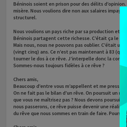
Béninois soient en prison pour des délits d’opinion. 
misère. Nous voulions dire non aux salaires impayé
structurel.
Nous voulions un pays riche par sa production et no
Béninois partagent cette richesse. C’était ça le rêv
Mais nous, nous ne pouvons pas oublier. C’était un r
(vingt cinq) ans. Ce n’est pas maintenant à 83 (quatr
tourner le dos à ce rêve. J’interpelle donc la consc
Sommes-nous toujours fidèles à ce rêve ?
Chers amis,
Beaucoup d’entre vous m’appellent et me pressent de
On ne fait pas le bilan d’un rêve. On poursuit un r
que vous ne maîtrisez pas ? Nous devons poursuivre
nous passerons, ce rêve puisse devenir une réalité. 
du rêve que nous sommes en train de faire. Poursui