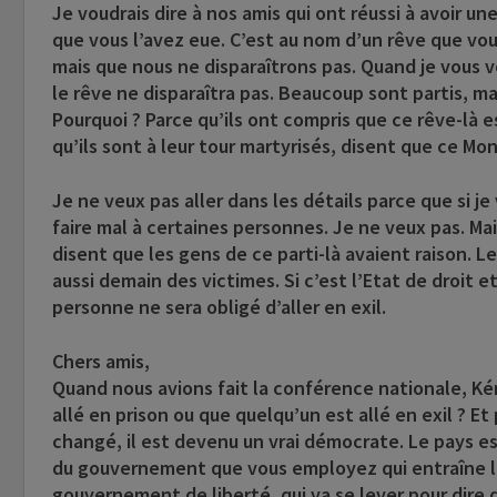
Je voudrais dire à nos amis qui ont réussi à avoir u
que vous l’avez eue. C’est au nom d’un rêve que vo
mais que nous ne disparaîtrons pas. Quand je vous vo
le rêve ne disparaîtra pas. Beaucoup sont partis, 
Pourquoi ? Parce qu’ils ont compris que ce rêve-là e
qu’ils sont à leur tour martyrisés, disent que ce Mon
Je ne veux pas aller dans les détails parce que si je 
faire mal à certaines personnes. Je ne veux pas. Mais
disent que les gens de ce parti-là avaient raison. L
aussi demain des victimes. Si c’est l’Etat de droit 
personne ne sera obligé d’aller en exil.
Chers amis,
Quand nous avions fait la conférence nationale, Ké
allé en prison ou que quelqu’un est allé en exil ? E
changé, il est devenu un vrai démocrate. Le pays es
du gouvernement que vous employez qui entraîne la
gouvernement de liberté, qui va se lever pour dire qu