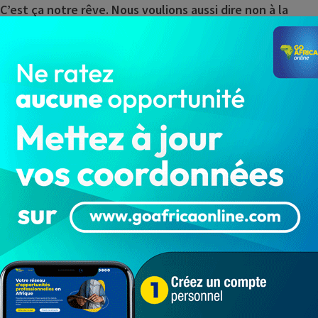
C’est ça notre rêve. Nous voulions aussi dire non à la
s. Nous voulions dire non au Programme d’ajustement
us voulions que si nous obtenions la richesse, tous les
e. Les jeunes ne savent pas que c’était ça notre rêve.
êve que, pour ma part, je défends depuis l’âge de 25
e vingt trois) ans que je vais oublier ce rêve, que je vais
ience de chacun d’entre vous. Nous avions fait un rêve.
 faire le bilan de notre rêve. Je leur réponds, non !
êve. Comment voulez-vous faire le bilan de quelque chose
 notre rêve. Nous devons faire en sorte que partout où
C’est ça notre combat d’aujourd’hui. C’est la poursuite
vons notre rêve.