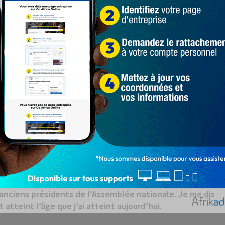
(UP-R). Nous sommes membres de l’UP-R. Je vous l’ai dit
pour en sortir. Nous sommes rentrés dedans pour y
ourdes négociations que nous avions réussi à avoir ce
 l’arbre ? L’arc-en-ciel n’est pas venu là par hasard.
Renouveau » n’est pas venu là par hasard. C’est parce
 qu’on ne l’oublie pas.
avec nos amis de l’Union Progressiste (UP), nous
le Renouveau soit mis. Ça nous oblige. Quand on dit que
 dit dans un discours il n’y a pas si longtemps que la
 cou, elle finit toujours par trouver un moyen de sortir
s devons continuer notre rêve.
u des coups et nous en recevrons encore. N’ayez pas
 ans, j’en reçois encore. La dernière fois, j’ai pris
anciens présidents de l’Assemblée nationale. Je me dis
t atteint l’âge que j’ai atteint aujourd’hui.