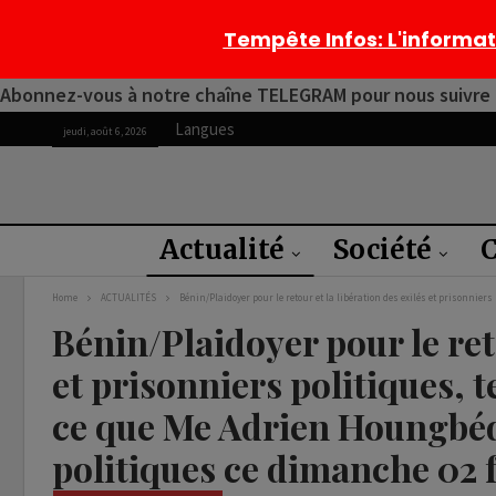
Tempête Infos
: L'informa
Abonnez-vous à notre chaîne TELEGRAM pour nous suivre 2
Langues
jeudi, août 6, 2026
Actualité
Société
C
Home
ACTUALITÉS
Bénin/Plaidoyer pour le retour et la libération des exilés et prisonniers 
Bénin/Plaidoyer pour le reto
et prisonniers politiques, t
ce que Me Adrien Houngbédji
politiques ce dimanche 02 f