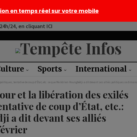
tion en temps réel sur votre mobile
4h/24, en cliquant ICI
ulture
Sports
International
politiques, tentative de coup d’État, etc.: ce que Me Adrien Houngbédji a dit devant ses alliés politiques ce dimanc
ur et la libération des exilés
entative de coup d’État, etc.:
 a dit devant ses alliés
évrier