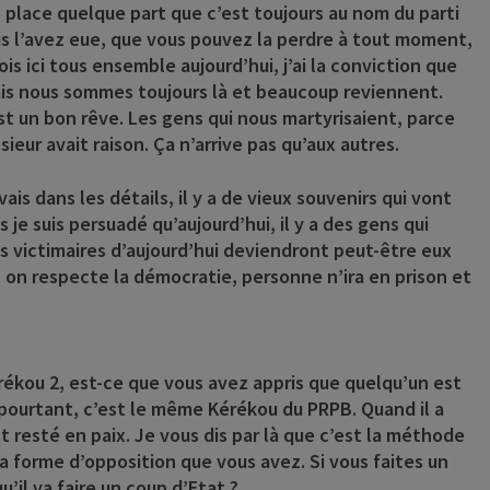
ne place quelque part que c’est toujours au nom du parti
us l’avez eue, que vous pouvez la perdre à tout moment,
is ici tous ensemble aujourd’hui, j’ai la conviction que
mais nous sommes toujours là et beaucoup reviennent.
st un bon rêve. Les gens qui nous martyrisaient, parce
sieur avait raison. Ça n’arrive pas qu’aux autres.
vais dans les détails, il y a de vieux souvenirs qui vont
 je suis persuadé qu’aujourd’hui, il y a des gens qui
es victimaires d’aujourd’hui deviendront peut-être eux
et on respecte la démocratie, personne n’ira en prison et
rékou 2, est-ce que vous avez appris que quelqu’un est
t pourtant, c’est le même Kérékou du PRPB. Quand il a
t resté en paix. Je vous dis par là que c’est la méthode
 forme d’opposition que vous avez. Si vous faites un
’il va faire un coup d’Etat ?