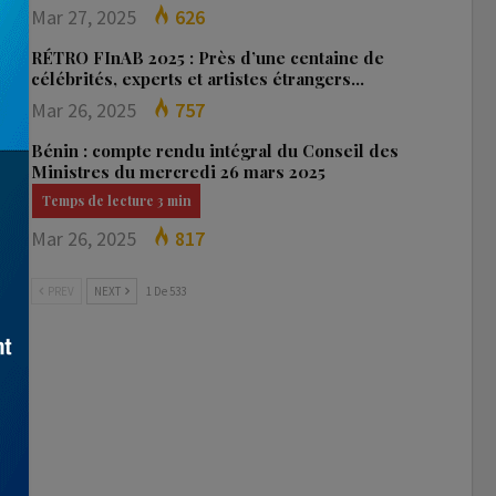
Mar 27, 2025
626
RÉTRO FInAB 2025 : Près d’une centaine de
célébrités, experts et artistes étrangers…
Mar 26, 2025
757
Bénin : compte rendu intégral du Conseil des
Ministres du mercredi 26 mars 2025
Mar 26, 2025
817
PREV
NEXT
1 De 533