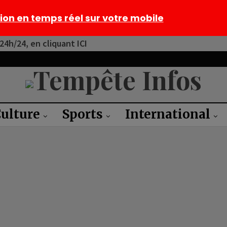
tion en temps réel sur votre mobile
4h/24, en cliquant ICI
ulture
Sports
International