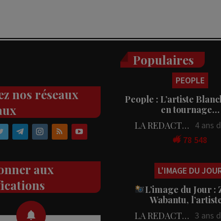
Populaires
PEOPLE
ez nos réseaux
People : L’artiste Blanc
aux
en tournage…
LA REDACTION
4 ans 
78 548
onner aux
L'IMAGE DU JOU
fications
L’image du Jour :
Wabantu, l’artis
LA REDACTION
3 ans 