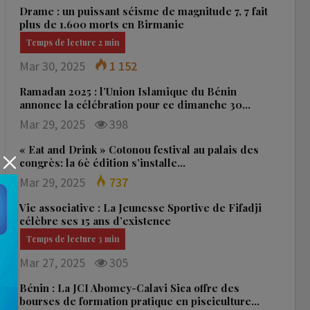
Drame : un puissant séisme de magnitude 7, 7 fait
plus de 1.600 morts en Birmanie
Mar 30, 2025
1 152
Ramadan 2025 : l’Union Islamique du Bénin
annonce la célébration pour ce dimanche 30…
Mar 29, 2025
398
« Eat and Drink » Cotonou festival au palais des
congrès: la 6è édition s’installe…
Mar 29, 2025
737
Vie associative : La Jeunesse Sportive de Fifadji
célèbre ses 15 ans d’existence
Mar 27, 2025
305
Bénin : La JCI Abomey-Calavi Sica offre des
bourses de formation pratique en pisciculture…