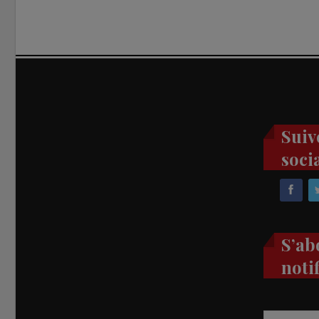
Suiv
soci
S’ab
noti