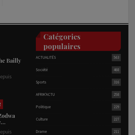
Catégories
populaires
ACTUALITÉS
563
he Bailly
Société
468
depuis
Sports
316
AFRIK'ACTU
258
R
Politique
229
 Zodwa
Culture
227
te…
depuis
Drame
211