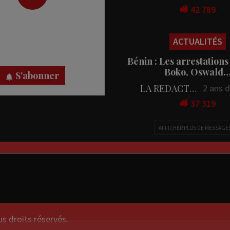
42 789
 des notifications en temps
rectement sur votre appareil,
ACTUALITÉS
nez-vous dès maintenant.
Bénin : Les arrestations
Boko, Oswald
S'abonner
LA REDACTION
2 ans 
37 319
AFFICHER PLUS DE MESSAGE
droits réservés.