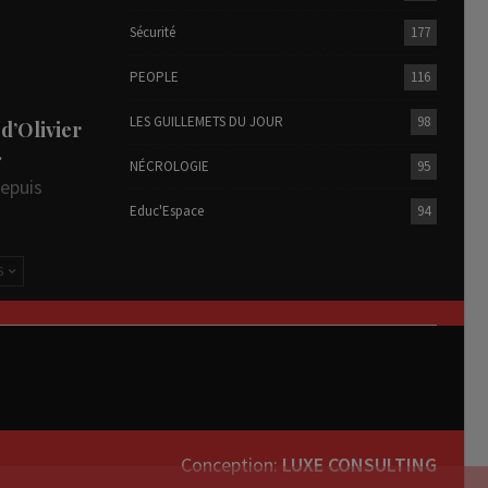
Sécurité
177
PEOPLE
116
LES GUILLEMETS DU JOUR
98
 d’Olivier
…
NÉCROLOGIE
95
depuis
Educ'Espace
94
S
Conception:
LUXE CONSULTING