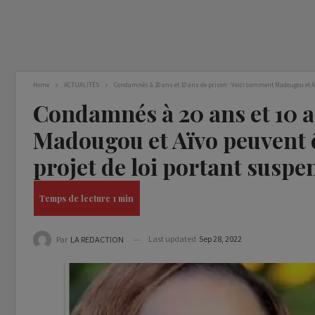
Home
ACTUALITÉS
Condamnés à 20 ans et 10 ans de prison : Voici comment Madougou et Aïv
Condamnés à 20 ans et 10 a
Madougou et Aïvo peuvent ê
projet de loi portant suspe
Last updated
Sep 28, 2022
Par
LA REDACTION