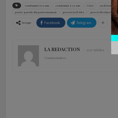
condamné à 10 ans
condamné à 20 ans
Criet
en détention
porte-parole du gouvernement
procès Joël Aïvo
procès Reckya Mad
Facebook
Telegram
Partager
LA REDACTION
5321 Articles
0
Commentaires