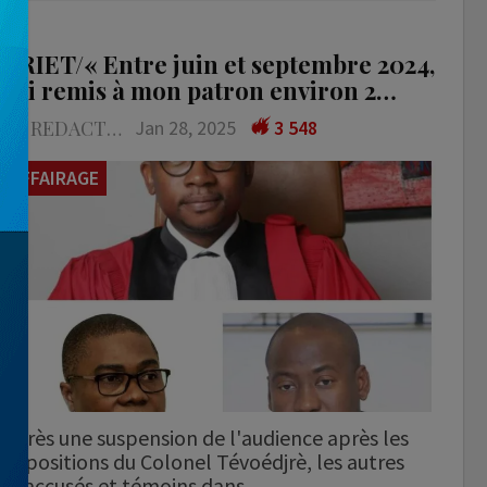
CRIET/« Entre juin et septembre 2024,
j’ai remis à mon patron environ 2…
LA REDACTION
Jan 28, 2025
3 548
AFFAIRAGE
Après une suspension de l'audience après les
dépositions du Colonel Tévoédjrè, les autres
coaccusés et témoins dans…