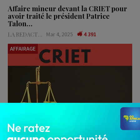
Affaire mineur devant la CRIET pour
avoir traité le président Patrice
Talon…
LA REDACTION
Mar 4, 2025
4 391
AFFAIRAGE
Âgé d'environ 16 ans et en classe de Terminale,
un élève a été interpellé et présenté deux fois
au parquet de la…