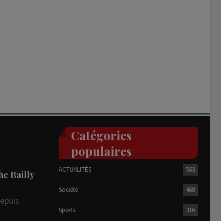
Catégories
populaires
ACTUALITÉS
563
he Bailly
Société
468
depuis
Sports
316