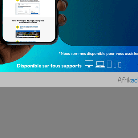
témoins, c'était le tour des deux principaux
accusés de faire des…