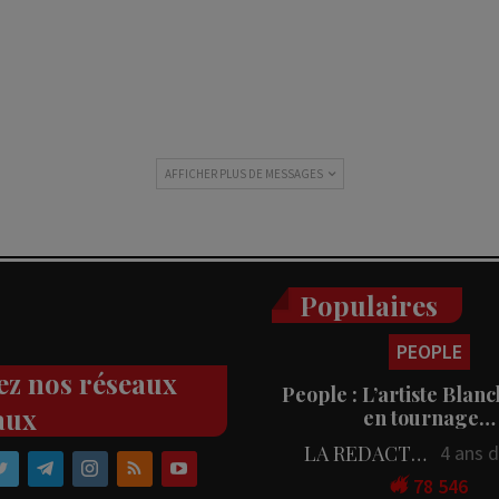
AFFICHER PLUS DE MESSAGES
Populaires
PEOPLE
ez nos réseaux
People : L’artiste Blanc
aux
en tournage…
LA REDACTION
4 ans 
78 546