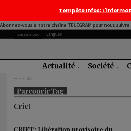
Tempête Infos
: L'informa
Abonnez-vous à notre chaîne TELEGRAM pour nous suivre 2
Langues
jeudi, août 6, 2026
Actualité
Société
C
Home
Criet
Parcourir Tag
Criet
CRIET : Libération provisoire du