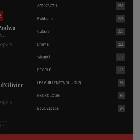
AFRIK'ACTU
258
R
Politique
229
 Zodwa
Culture
227
te…
depuis
Drame
211
Sécurité
177
PEOPLE
116
LES GUILLEMETS DU JOUR
98
 d’Olivier
…
NÉCROLOGIE
95
depuis
Educ'Espace
94
S