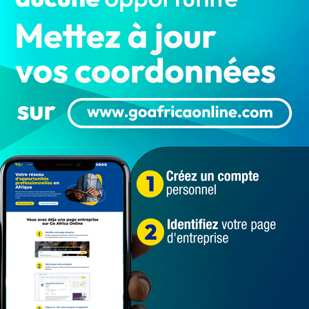
CRIET : Boko et Homéky refusent de
faire des dépositions sans avocats
LA REDACTION
Jan 28, 2025
2 348
AFFAIRAGE
Après les dépositions des coaccusés et