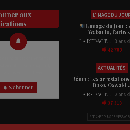
onner aux
L'IMAGE DU JOU
fications
L’image du Jour :
Wabantu, l’artis
LA REDACTION
3 ans 
42 789
 des notifications en temps
rectement sur votre appareil,
ACTUALITÉS
nez-vous dès maintenant.
Bénin : Les arrestations
Boko, Oswald
S'abonner
LA REDACTION
2 ans 
37 318
AFFICHER PLUS DE MESSAGE