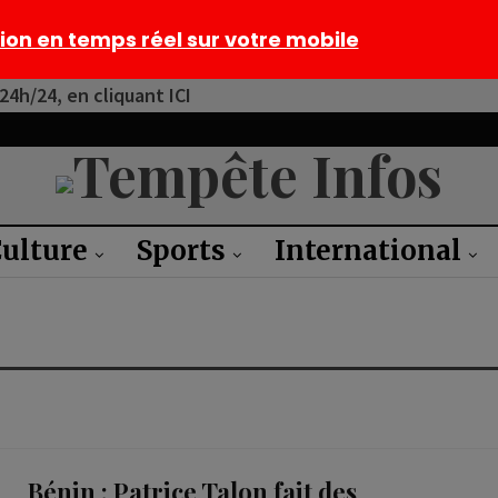
tion en temps réel sur votre mobile
4h/24, en cliquant ICI
ulture
Sports
International
Bénin : Patrice Talon fait des