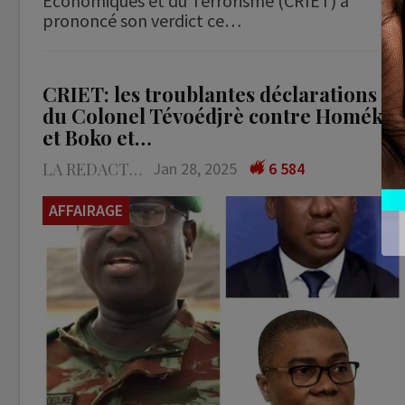
Économiques et du Terrorisme (CRIET) a
prononcé son verdict ce…
CRIET: les troublantes déclarations
du Colonel Tévoédjrè contre Homéky
et Boko et…
LA REDACTION
Jan 28, 2025
6 584
AFFAIRAGE