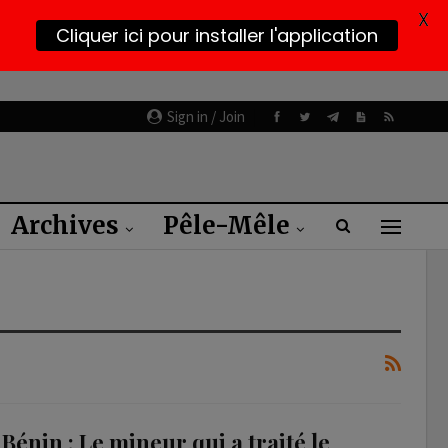
X
Cliquer ici pour installer l'application
Sign in / Join
Archives
Pêle-Mêle
Bénin : Le mineur qui a traité le