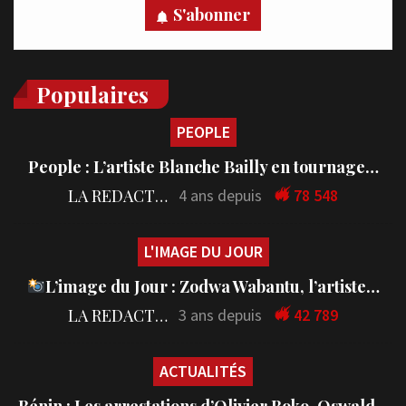
S'abonner
Populaires
PEOPLE
People : L’artiste Blanche Bailly en tournage…
LA REDACTION
4 ans depuis
78 548
L'IMAGE DU JOUR
L’image du Jour : Zodwa Wabantu, l’artiste…
LA REDACTION
3 ans depuis
42 789
ACTUALITÉS