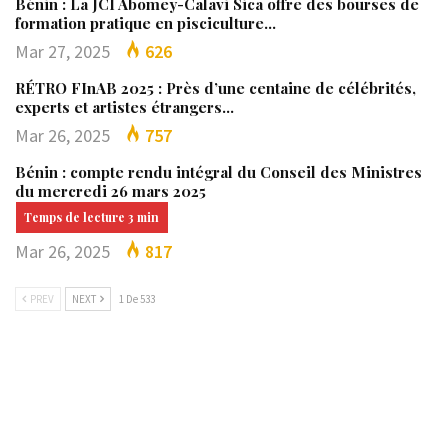
Bénin : La JCI Abomey-Calavi Sica offre des bourses de
formation pratique en pisciculture…
Mar 27, 2025
626
RÉTRO FInAB 2025 : Près d’une centaine de célébrités,
experts et artistes étrangers…
Mar 26, 2025
757
Bénin : compte rendu intégral du Conseil des Ministres
du mercredi 26 mars 2025
Mar 26, 2025
817
PREV
NEXT
1 De 533