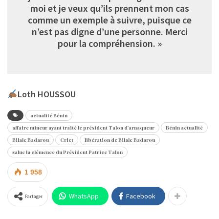
moi et je veux qu’ils prennent mon cas
comme un exemple à suivre, puisque ce
n’est pas digne d’une personne. Merci
pour la compréhension. »
Loth HOUSSOU
actualité Bénin
affaire mineur ayant traité le président Talon d'arnaqueur
Bénin actualité
Bilale Badarou
Criet
libération de Bilale Badarou
salue la clémence du Président Patrice Talon
1 958
WhatsApp
Facebook
Partager