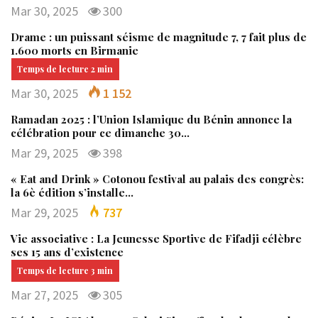
Mar 30, 2025
300
Drame : un puissant séisme de magnitude 7, 7 fait plus de
1.600 morts en Birmanie
Mar 30, 2025
1 152
Ramadan 2025 : l’Union Islamique du Bénin annonce la
célébration pour ce dimanche 30…
Mar 29, 2025
398
« Eat and Drink » Cotonou festival au palais des congrès:
la 6è édition s’installe…
Mar 29, 2025
737
Vie associative : La Jeunesse Sportive de Fifadji célèbre
ses 15 ans d’existence
Mar 27, 2025
305