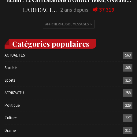
Bénin : Les arrestations d’Olivier Boko, Oswald…
LA REDACTION
2 ans depuis
37 319
AFFICHER PLUS DE MESSAGES
Catégories populaires
ACTUALITÉS
563
Société
468
Sports
316
AFRIK'ACTU
258
Politique
229
Culture
227
Drame
211