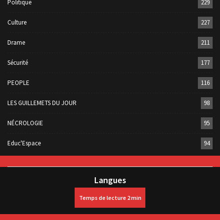
Politique
229
Culture
227
Drame
211
Sécurité
177
PEOPLE
116
LES GUILLEMETS DU JOUR
98
NÉCROLOGIE
95
Educ'Espace
94
Langues