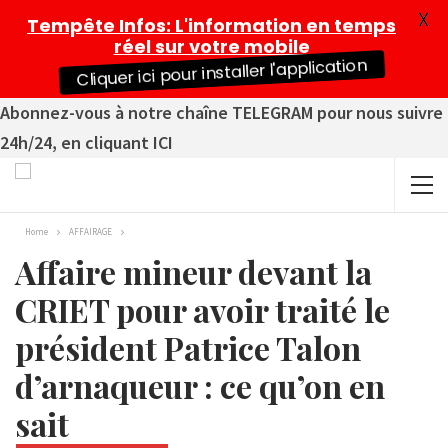
X
Tempête Infos
: L'information en temps
réel sur votre mobile
Cliquer ici pour installer l'application
Abonnez-vous à notre chaîne TELEGRAM pour nous suivre
24h/24, en cliquant ICI
Home
AFFAIRAGE
Affaire mineur devant la
CRIET pour avoir traité le
président Patrice Talon
d’arnaqueur : ce qu’on en
sait