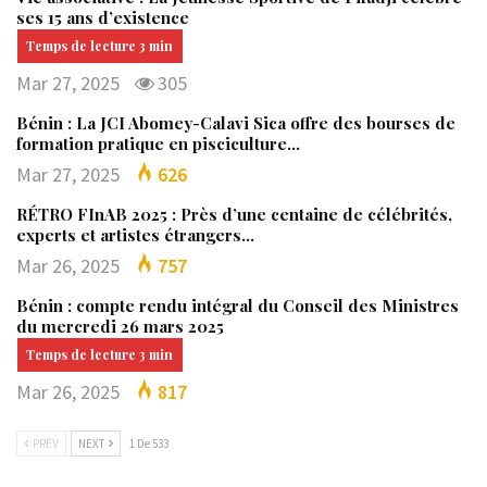
ses 15 ans d’existence
Mar 27, 2025
305
Bénin : La JCI Abomey-Calavi Sica offre des bourses de
formation pratique en pisciculture…
Mar 27, 2025
626
RÉTRO FInAB 2025 : Près d’une centaine de célébrités,
experts et artistes étrangers…
Mar 26, 2025
757
Bénin : compte rendu intégral du Conseil des Ministres
du mercredi 26 mars 2025
Mar 26, 2025
817
PREV
NEXT
1 De 533