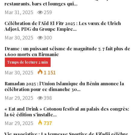
restaurants, bars et lounges qui…
Mar 31, 2025
259
Célébration de l’Aïd El Fitr 2025 : Les vœux de Ulrich
Adjovi, PDG du Groupe Empire…
Mar 30, 2025
300
Drame : un puissant séisme de magnitude 7, 7 fait plus de
1.600 morts en Birmanie
Mar 30, 2025
1 151
Ramadan 2025 : l’Union Islamique du Bénin annonce la
célébration pour ce dimanche 30…
Mar 29, 2025
398
« Eat and Drink » Cotonou festival au palais des congrès:
la 6è édition s’installe…
Mar 29, 2025
737
Vie associative : La Jeunesse Sportive de Fifadji célèbre