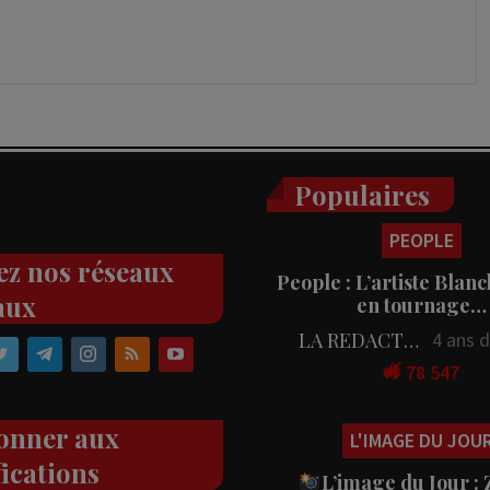
Populaires
PEOPLE
ez nos réseaux
People : L’artiste Blanc
aux
en tournage…
LA REDACTION
4 ans 
78 547
onner aux
L'IMAGE DU JOU
fications
L’image du Jour :