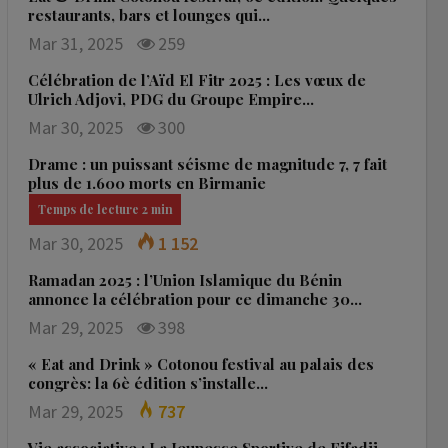
restaurants, bars et lounges qui…
Mar 31, 2025
259
Célébration de l’Aïd El Fitr 2025 : Les vœux de
Ulrich Adjovi, PDG du Groupe Empire…
Mar 30, 2025
300
Drame : un puissant séisme de magnitude 7, 7 fait
plus de 1.600 morts en Birmanie
Mar 30, 2025
1 152
Ramadan 2025 : l’Union Islamique du Bénin
annonce la célébration pour ce dimanche 30…
Mar 29, 2025
398
« Eat and Drink » Cotonou festival au palais des
congrès: la 6è édition s’installe…
Mar 29, 2025
737