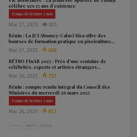
Vie associative : La Jeunesse Sportive de Fifadji
célèbre ses 15 ans d’existence
Mar 27, 2025
305
Bénin : La JCI Abomey-Calavi Sica offre des
bourses de formation pratique en pisciculture…
Mar 27, 2025
626
RÉTRO FInAB 2025 : Près d’une centaine de
célébrités, experts et artistes étrangers…
Mar 26, 2025
757
Bénin : compte rendu intégral du Conseil des
Ministres du mercredi 26 mars 2025
Mar 26, 2025
817
PREV
NEXT
1 De 533