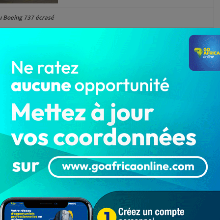
 Boeing 737 écrasé
aine a été victime d’un crash ce mercredi matin
s 176 passagers composés des allemands, des
nadiens, et d’autres nationalités sont morts.
lques minutes seulement après son décollage de
ran) en direction de Kiev (Ukraine). Et avant son
s son décollage.
appareil, les débris éparpillés sur des hectares.
ne sont pas élucidées. Tout de même, après les
’est le moteur de l’appareil qui a pris feu. Tout compte
retrouvées, et seront examinées pour une analyse