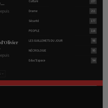
Culture
227
te…
depuis
Drame
211
Sécurité
177
PEOPLE
116
LES GUILLEMETS DU JOUR
98
 d’Olivier
…
NÉCROLOGIE
95
depuis
Educ'Espace
94
S