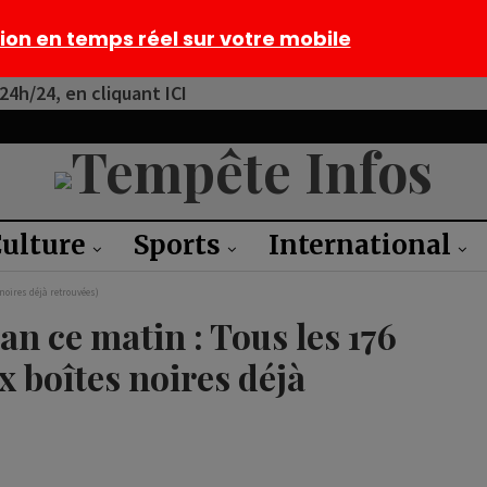
tion en temps réel sur votre mobile
4h/24, en cliquant ICI
ulture
Sports
International
noires déjà retrouvées)
an ce matin : Tous les 176
x boîtes noires déjà