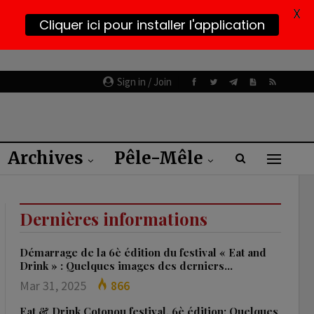
X
Cliquer ici pour installer l'application
Sign in / Join
Archives
Pêle-Mêle
Dernières informations
Démarrage de la 6è édition du festival « Eat and
Drink » : Quelques images des derniers…
Mar 31, 2025
866
Eat & Drink Cotonou festival, 6è édition: Quelques