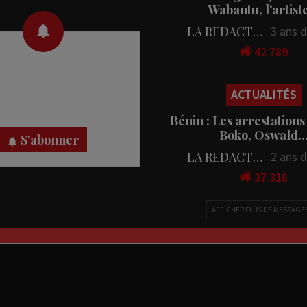
Wabantu, l’artis
LA REDACTION
3 ans 
42 789
 des notifications en temps
rectement sur votre appareil,
ACTUALITÉS
nez-vous dès maintenant.
Bénin : Les arrestations
Boko, Oswald
S'abonner
LA REDACTION
2 ans 
37 318
AFFICHER PLUS DE MESSAGE