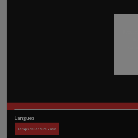
Recevez
réel di
abon
Langues