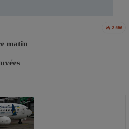
2 596
ce matin
ouvées