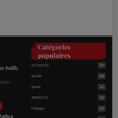
Catégories
populaires
ACTUALITÉS
563
he Bailly
Société
468
depuis
Sports
316
AFRIK'ACTU
258
R
Politique
229
 Zodwa