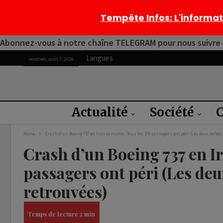
Tempête Infos
: L'informa
Abonnez-vous à notre chaîne TELEGRAM pour nous suivre 2
Langues
vendredi, août 7, 2026
Actualité
Société
C
Home
Crash d’un Boeing 737 en Iran ce matin : Tous les 176 passagers ont péri (Les deux boîtes 
Crash d’un Boeing 737 en Ir
passagers ont péri (Les deu
retrouvées)