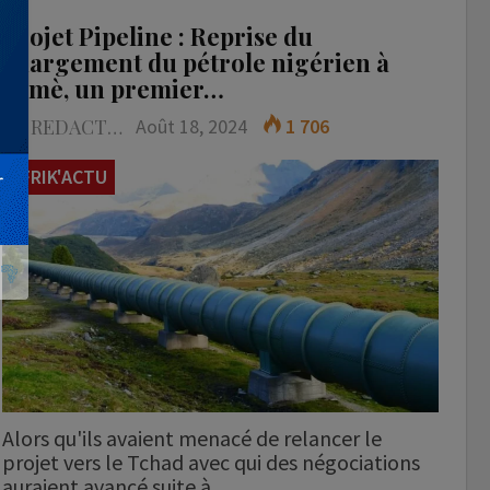
Projet Pipeline : Reprise du
chargement du pétrole nigérien à
Sèmè, un premier…
LA REDACTION
Août 18, 2024
1 706
AFRIK'ACTU
Alors qu'ils avaient menacé de relancer le
projet vers le Tchad avec qui des négociations
auraient avancé suite à…