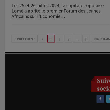
Les 25 et 26 juillet 2024, la capitale togolaise
Lomé a abrité le premier Forum des Jeunes
Africains sur l'Economie…
PRÉCÉDENT
1
2
3
4
…
31
PROCHAI
Suiv
soci