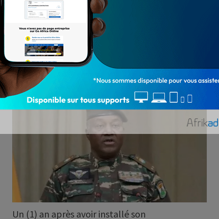
Niger : Tiani procède à un
remaniement technique de son
gouvernement
LA REDACTION
Août 18, 2024
1 740
AFRIK'ACTU
Un (1) an après avoir installé son