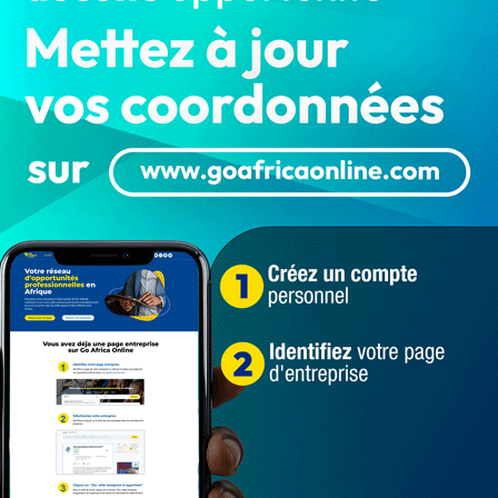
France : Le Premier Ministre Michel
Barnier dévoile son nouveau
gouvernement…
LA REDACTION
Sep 21, 2024
1 179
International
Voici l'ossature politiques de tous les
Ministres dont l'un issu de la Gauche Un peu
plus de deux (2) semaines…