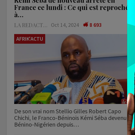
Kemi Seba de nouveau arrêté en
France ce lundi : Ce qui est reproché
à…
LA REDACTION
Oct 14, 2024
8 693
AFRIK'ACTU
De son vrai nom Stellio Gilles Robert Capo
Chichi, le Franco-Béninois Kémi Séba devenu
Bénino-Nigérien depuis…