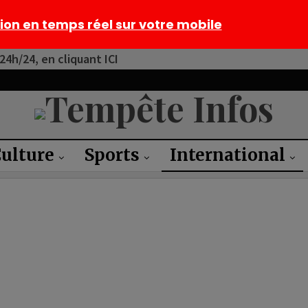
tion en temps réel sur votre mobile
4h/24, en cliquant ICI
ulture
Sports
International