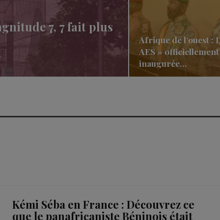
nitude 7, 7 fait plus
Afrique de l’ouest : 
AES » officiellement
inaugurée…
Kémi Séba en France : Découvrez ce
que le panafricaniste Béninois était