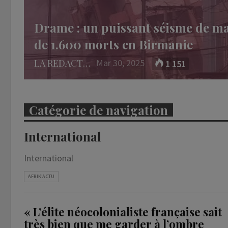
Drame : un puissant séisme de mag
de 1.600 morts en Birmanie
LA REDACTION
Mar 30, 2025
1 151
Catégorie de navigation
International
International
AFRIK'ACTU
« L’élite néocolonialiste française sait
très bien que me garder à l’ombre