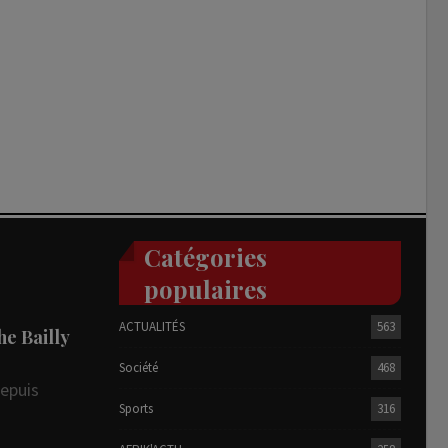
Catégories
populaires
ACTUALITÉS
563
he Bailly
Société
468
depuis
Sports
316