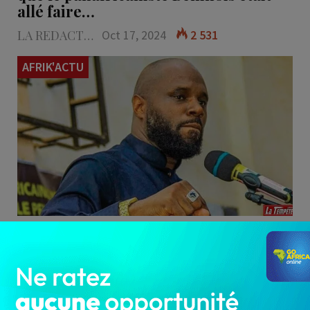
allé faire…
LA REDACTION
Oct 17, 2024
2 531
AFRIK'ACTU
Interpellé lundi 14 octobre 2024 à Paris après
avoir déjeuné dans un restaurant, le
panafricaniste Béninois Kémi…