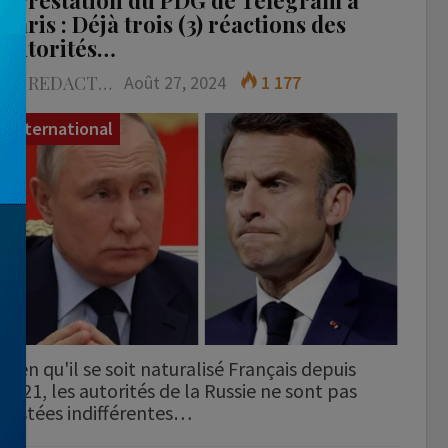
Arrestation du PDG de Telegram à
Paris : Déjà trois (3) réactions des
autorités…
LA REDACTION
Août 27, 2024
1 177
International
Bien qu'il se soit naturalisé Français depuis
2021, les autorités de la Russie ne sont pas
restées indifférentes…