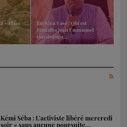
La « Place
Burkina Faso : Qui est
Rimtalba Jean Emmanuel
Ouédraogo,…
Kémi Séba : L’activiste libéré mercredi
soir « sans aucune poursuite…