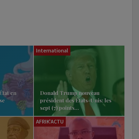
International
État en
Donald Trump nouveau
se
président des États-Unis: les
sept (7) points…
AFRIK'ACTU