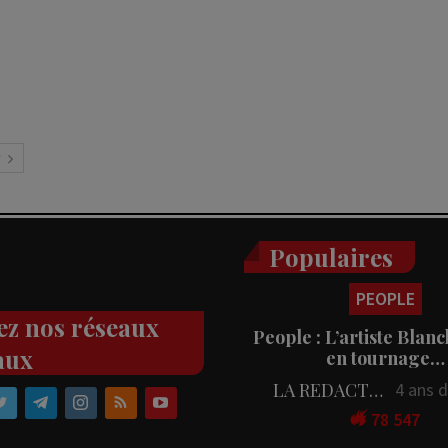
N
Populaires
PEOPLE
ez nos réseaux
People : L’artiste Blanc
aux
en tournage…
LA REDACTION
4 ans 
78 547