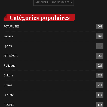
AFFICHER PLUS DE MESSAGES
Catégories populaires
ACTUALITÉS
563
Société
468
Sports
316
AFRIK'ACTU
258
Politique
229
Culture
227
Drame
211
Sécurité
177
PEOPLE
116