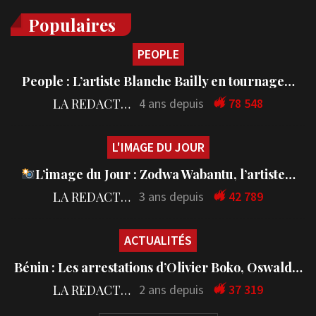
Populaires
PEOPLE
People : L’artiste Blanche Bailly en tournage…
LA REDACTION
4 ans depuis
78 548
L'IMAGE DU JOUR
L’image du Jour : Zodwa Wabantu, l’artiste…
LA REDACTION
3 ans depuis
42 789
ACTUALITÉS
Bénin : Les arrestations d’Olivier Boko, Oswald…
LA REDACTION
2 ans depuis
37 319