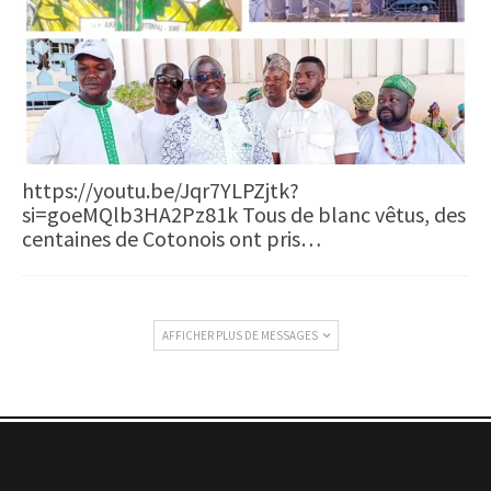
https://youtu.be/Jqr7YLPZjtk?
si=goeMQlb3HA2Pz81k Tous de blanc vêtus, des
centaines de Cotonois ont pris…
AFFICHER PLUS DE MESSAGES