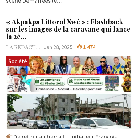
scène Démarrées le…
« Akpakpa Littoral Xwé » : Flashback
sur les images de la caravane qui lance
la 2è…
LA REDACTION
Jan 28, 2025
1 474
Société
De retour au bercail, l'initiateur François