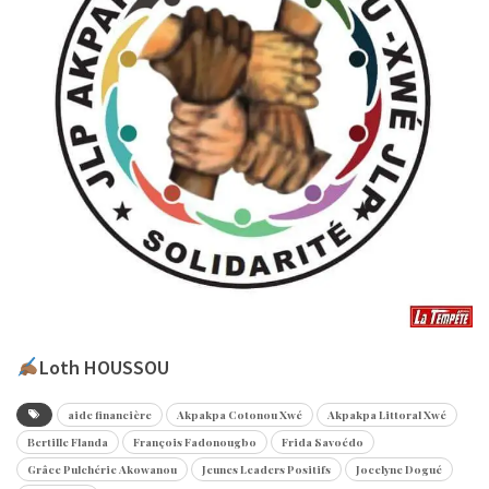
Loth HOUSSOU
aide financière
Akpakpa Cotonou Xwé
Akpakpa Littoral Xwé
Bertille Flanda
François Fadonougbo
Frida Savoédo
Grâce Pulchérie Akowanou
Jeunes Leaders Positifs
Jocelyne Dogué