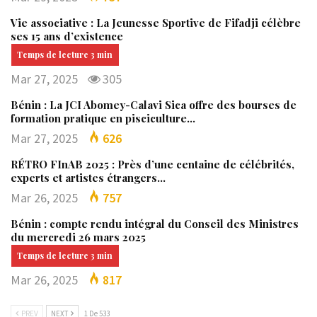
Vie associative : La Jeunesse Sportive de Fifadji célèbre
ses 15 ans d’existence
Mar 27, 2025
305
Bénin : La JCI Abomey-Calavi Sica offre des bourses de
formation pratique en pisciculture…
Mar 27, 2025
626
RÉTRO FInAB 2025 : Près d’une centaine de célébrités,
experts et artistes étrangers…
Mar 26, 2025
757
Bénin : compte rendu intégral du Conseil des Ministres
du mercredi 26 mars 2025
Mar 26, 2025
817
PREV
NEXT
1 De 533