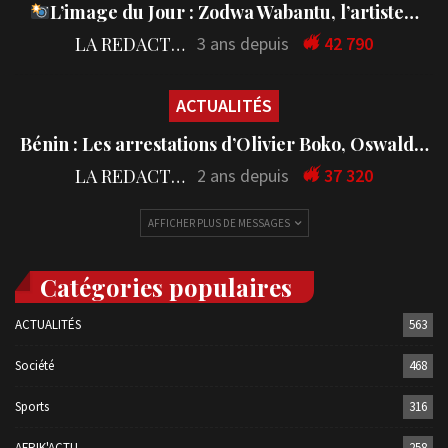
L’image du Jour : Zodwa Wabantu, l’artiste…
LA REDACTION
3 ans depuis
42 790
ACTUALITÉS
Bénin : Les arrestations d’Olivier Boko, Oswald…
LA REDACTION
2 ans depuis
37 320
AFFICHER PLUS DE MESSAGES
Catégories populaires
ACTUALITÉS
563
Société
468
Sports
316
AFRIK'ACTU
258