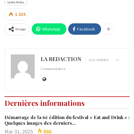
Lydia Boko
1 324
WhatsApp
Facebook
Partager
LA REDACTION
5321 Articles
0
Commentaires
Dernières informations
Démarrage de la 6è édition du festival « Eat and Drink » :
Quelques images des derniers…
Mar 31, 2025
866