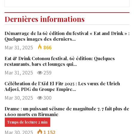
Dernières informations
Démarrage de la 6è édition du festival « Eat and Drink » :
Quelques images des derniers…
Mar 31, 2025
866
Eat & Drink Cotonou festival, 6è édition: Quelques
restaurants, bars et lounges qui…
Mar 31, 2025
259
Célébration de l’Aïd El Fitr 2025 : Les vœux de Ulrich
Adjovi, PDG du Groupe Empire…
Mar 30, 2025
300
Drame : un puissant séisme de magnitude 7, 7 fait plus de
1.600 morts en Birmanie
Mar 30, 2025
1 152