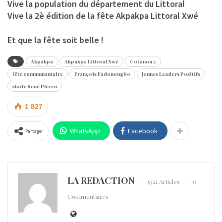
Vive la population du département du Littoral
Vive la 2è édition de la fête Akpakpa Littoral Xwé
Et que la fête soit belle !
Akpakpa
Akpakpa Littoral Xwé
Cotonou 2
fête communautaire
François Fadonougbo
Jeunes Leaders Positifs
stade René Pleven
1 827
WhatsApp
Facebook
Partager
LA REDACTION
5321 Articles
0
Commentaires