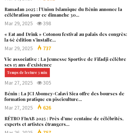
Ramadan 2025 : l’Union Islamique du Bénin annonce la
célébration pour ce dimanche 30…
Mar 29, 2025
398
« Eat and Drink » Cotonou festival au palais des congrès:
la 6è édition s’installe…
Mar 29, 2025
737
Vie associative : La Jeunesse Sportive de Fifadji célèbre
ses 15 ans d’existence
Mar 27, 2025
305
Bénin : La JCI Abomey-Calavi Sica offre des bourses de
formation pratique en pisciculture…
Mar 27, 2025
626
RÉTRO FInAB 2025 : Près d’une centaine de célébrités,
experts et artistes étrangers…
Mar 26, 2025
757