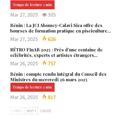
Mar 27, 2025
305
Bénin : La JCI Abomey-Calavi Sica offre des
bourses de formation pratique en pisciculture…
Mar 27, 2025
626
RÉTRO FInAB 2025 : Près d’une centaine de
célébrités, experts et artistes étrangers…
Mar 26, 2025
757
Bénin : compte rendu intégral du Conseil des
Ministres du mercredi 26 mars 2025
Mar 26, 2025
817
PREV
NEXT
1 De 533