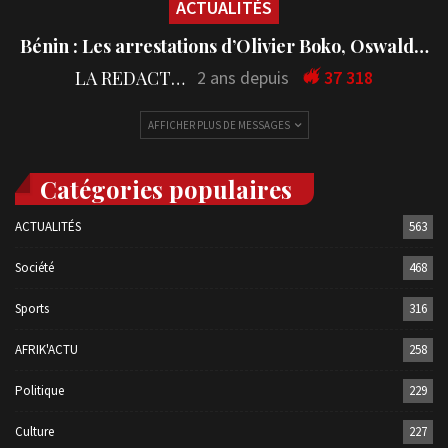
ACTUALITÉS
Bénin : Les arrestations d’Olivier Boko, Oswald…
LA REDACTION
2 ans depuis
37 318
AFFICHER PLUS DE MESSAGES
Catégories populaires
ACTUALITÉS
563
Société
468
Sports
316
AFRIK'ACTU
258
Politique
229
Culture
227