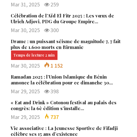
Mar 31, 2025
259
Célébration de l’Aïd El Fitr 2025 : Les vœux de
Ulrich Adjovi, PDG du Groupe Empire…
Mar 30, 2025
300
Drame : un puissant séisme de magnitude 7, 7 fait
plus de 1.600 morts en Birmanie
Mar 30, 2025
1 152
Ramadan 2025 : l’Union Islamique du Bénin
annonce la célébration pour ce dimanche 30…
Mar 29, 2025
398
« Eat and Drink » Cotonou festival au palais des
congrès: la 6è édition s’installe…
Mar 29, 2025
737
Vie associative : La Jeunesse Sportive de Fifadji
célèbre ses 15 ans d’existence