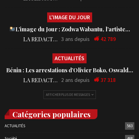
L'IMAGE DU JOUR
L’image du Jour : Zodwa Wabantu, l’artiste…
LA REDACTION
3 ans depuis
42 789
ACTUALITÉS
Bénin : Les arrestations d’Olivier Boko, Oswald…
LA REDACTION
2 ans depuis
37 318
AFFICHER PLUS DE MESSAGES
Catégories populaires
ACTUALITÉS
563
Société
468