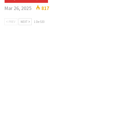
Mar 26, 2025
817
PREV
NEXT
1 De 533