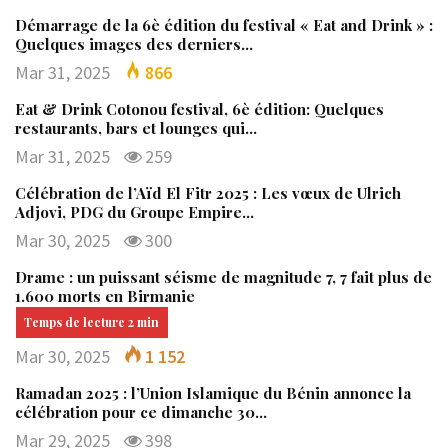
Démarrage de la 6è édition du festival « Eat and Drink » :
Quelques images des derniers…
Mar 31, 2025
866
Eat & Drink Cotonou festival, 6è édition: Quelques
restaurants, bars et lounges qui…
Mar 31, 2025
259
Célébration de l’Aïd El Fitr 2025 : Les vœux de Ulrich
Adjovi, PDG du Groupe Empire…
Mar 30, 2025
300
Drame : un puissant séisme de magnitude 7, 7 fait plus de
1.600 morts en Birmanie
Mar 30, 2025
1 152
Ramadan 2025 : l’Union Islamique du Bénin annonce la
célébration pour ce dimanche 30…
Mar 29, 2025
398