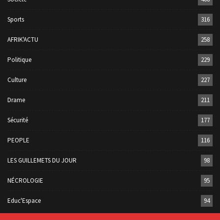
Sports
316
AFRIK'ACTU
258
Politique
229
Culture
227
Drame
211
Sécurité
177
PEOPLE
116
LES GUILLEMETS DU JOUR
98
NÉCROLOGIE
95
Educ'Espace
94