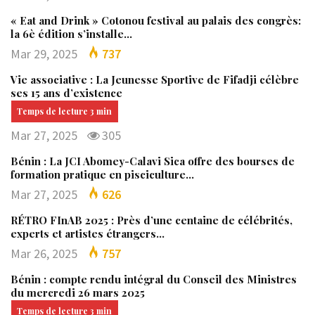
« Eat and Drink » Cotonou festival au palais des congrès:
la 6è édition s’installe…
Mar 29, 2025
737
Vie associative : La Jeunesse Sportive de Fifadji célèbre
ses 15 ans d’existence
Mar 27, 2025
305
Bénin : La JCI Abomey-Calavi Sica offre des bourses de
formation pratique en pisciculture…
Mar 27, 2025
626
RÉTRO FInAB 2025 : Près d’une centaine de célébrités,
experts et artistes étrangers…
Mar 26, 2025
757
Bénin : compte rendu intégral du Conseil des Ministres
du mercredi 26 mars 2025