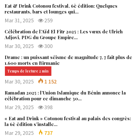
Eat & Drink Cotonou festival, 6è édition: Quelques
restaurants, bars et lounges qui…
Mar 31, 2025
259
Célébration de l’Aïd El Fitr 2025 : Les vœux de Ulrich
Adjovi, PDG du Groupe Empire…
Mar 30, 2025
300
Drame : un puissant séisme de magnitude 7, 7 fait plus de
1.600 morts en Birmanie
Mar 30, 2025
1 152
Ramadan 2025 : l’Union Islamique du Bénin annonce la
célébration pour ce dimanche 30…
Mar 29, 2025
398
« Eat and Drink » Cotonou festival au palais des congrès:
la 6è édition s’installe…
Mar 29, 2025
737