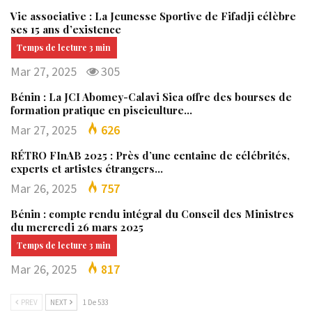
Vie associative : La Jeunesse Sportive de Fifadji célèbre
ses 15 ans d’existence
Mar 27, 2025
305
Bénin : La JCI Abomey-Calavi Sica offre des bourses de
formation pratique en pisciculture…
Mar 27, 2025
626
RÉTRO FInAB 2025 : Près d’une centaine de célébrités,
experts et artistes étrangers…
Mar 26, 2025
757
Bénin : compte rendu intégral du Conseil des Ministres
du mercredi 26 mars 2025
Mar 26, 2025
817
PREV
NEXT
1 De 533