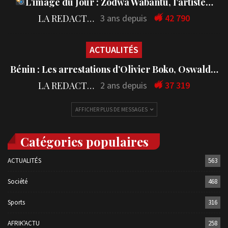
L’image du Jour : Zodwa Wabantu, l’artiste…
LA REDACTION
3 ans depuis
42 790
ACTUALITÉS
Bénin : Les arrestations d’Olivier Boko, Oswald…
LA REDACTION
2 ans depuis
37 319
AFFICHER PLUS DE MESSAGES
Catégories populaires
ACTUALITÉS
563
Société
468
Sports
316
AFRIK'ACTU
258