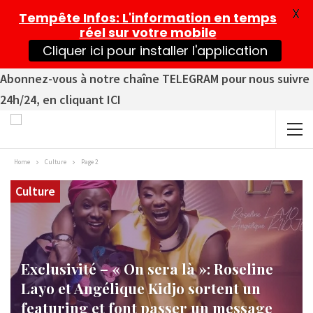
X
Tempête Infos
: L'information en temps
réel sur votre mobile
Cliquer ici pour installer l'application
Abonnez-vous à notre chaîne TELEGRAM pour nous suivre
24h/24, en cliquant ICI
Home
Culture
Page 2
Culture
Exclusivité – « On sera là »: Roseline
Layo et Angélique Kidjo sortent un
featuring et font passer un message