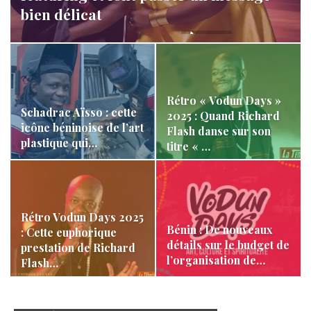
bien délicat
LA REDACTION
Mar 22, 2025
1 214
Rétro « Vodun Days »
Schadrac Aïsso : cette
2025 : Quand Richard
icône béninoise de l’art
Flash danse sur son
plastique qui…
titre « …
Rétro Vodun Days 2025
Bénin : De nouveaux
: Cette euphorique
détails sur le budget de
prestation de Richard
l’organisation de…
Flash…