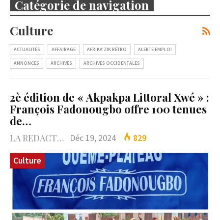
Catégorie de navigation
Culture
ACTUALITÉS
AFFAIRAGE
AFRIKA'ZIK RÉTRO
ALERTE EMPLOI
ANNONCES
ARCHIVES
ARCHIVES OCCIDENTALES
2è édition de « Akpakpa Littoral Xwé » :
François Fadonougbo offre 100 tenues
de…
LA REDACTION
Déc 19, 2024
829
Culture