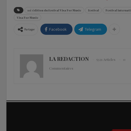
11è édition du festival Visa For Music
festival
Festival internat
Visa For Music
Facebook
Telegram
Partager
LA REDACTION
5321 Articles
0
Commentaires