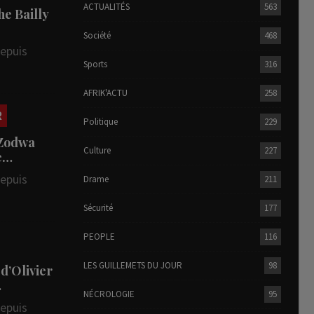
ACTUALITÉS
563
he Bailly
Société
468
depuis
Sports
316
AFRIK'ACTU
258
R
Politique
229
 Zodwa
Culture
227
te…
depuis
Drame
211
Sécurité
177
PEOPLE
116
LES GUILLEMETS DU JOUR
98
 d’Olivier
…
NÉCROLOGIE
95
depuis