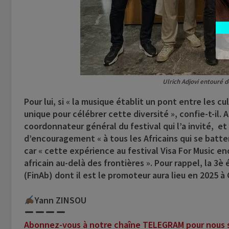
Ulrich Adjovi entouré d
Pour lui, si « la musique établit un pont entre les cu
unique pour célébrer cette diversité », confie-t-il.
coordonnateur général du festival qui l’a invité, e
d’encouragement « à tous les Africains qui se batten
car « cette expérience au festival Visa For Music en
africain au-delà des frontières ». Pour rappel, la 3è
(FinAb) dont il est le promoteur aura lieu en 2025 à
Yann ZINSOU
Abonnez-vous à notre chaîne TELEGRAM pour nous su