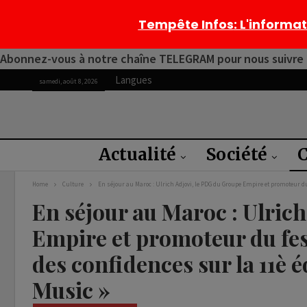
Tempête Infos
: L'informa
Abonnez-vous à notre chaîne TELEGRAM pour nous suivre 2
Langues
samedi, août 8, 2026
Actualité
Société
C
Home
Culture
En séjour au Maroc : Ulrich Adjovi, le PDG du Groupe Empire et promoteur du 
En séjour au Maroc : Ulric
Empire et promoteur du fest
des confidences sur la 11è é
Music »