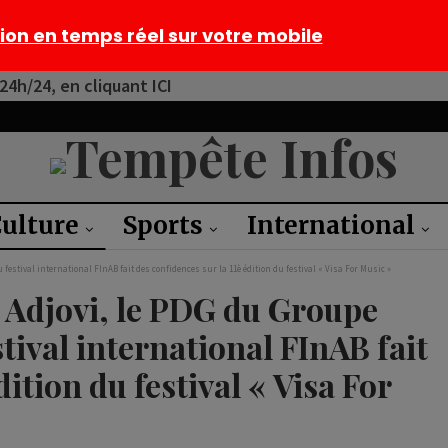
tion en temps réel sur votre mobile
4h/24, en cliquant ICI
ulture
Sports
International
festival international FInAB fait des confidences sur la 11è édition du festival « Visa For Music »
h Adjovi, le PDG du Groupe
ival international FInAB fait
dition du festival « Visa For