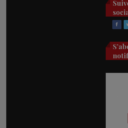
Suiv
soci
S’ab
noti
Recevez
réel di
abon