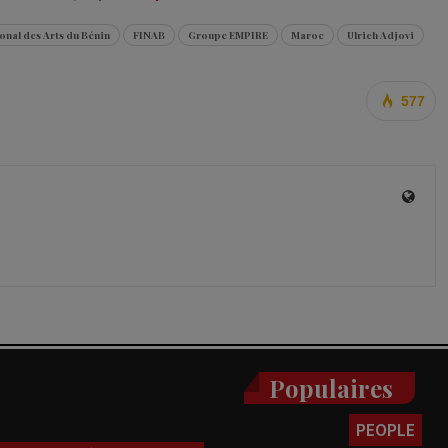
ional des Arts du Bénin
FINAB
Groupe EMPIRE
Maroc
Ulrich Adjovi
577
Populaires
PEOPLE