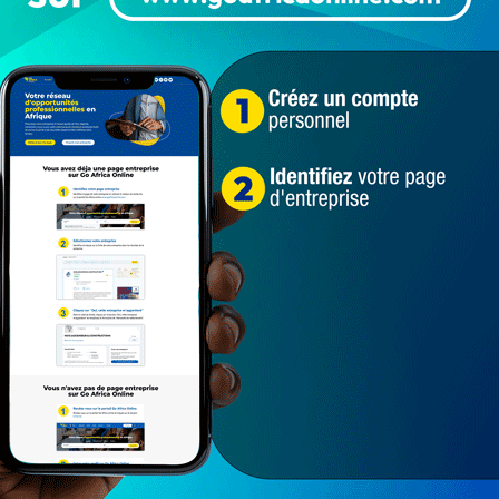
gures du showbiz africain au festival Visa For Music au Maroc
 musique Africaine et mondiale m’a fait vivre des
 avons eu plus de 50 show cases captivants, une parade
s du monde, plus de 1.200 professionnels de l’industrie
voir. Pour l’homme d’affaires et entrepreneur culturel
eautage et de partage ».