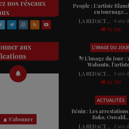
ez nos réseaux
People : L’artiste Blanc
aux
en tournage…
LA REDACTION
4 ans 
78 548
onner aux
L'IMAGE DU JOU
fications
L’image du Jour :
Wabantu, l’artis
LA REDACTION
3 ans 
42 789
 des notifications en temps
rectement sur votre appareil,
ACTUALITÉS
nez-vous dès maintenant.
Bénin : Les arrestations
Boko, Oswald
S'abonner
LA REDACTION
2 ans 