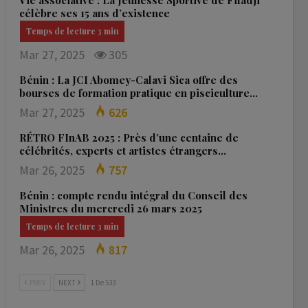
Vie associative : La Jeunesse Sportive de Fifadji
célèbre ses 15 ans d’existence
Mar 27, 2025
305
Bénin : La JCI Abomey-Calavi Sica offre des
bourses de formation pratique en pisciculture…
Mar 27, 2025
626
RÉTRO FInAB 2025 : Près d’une centaine de
célébrités, experts et artistes étrangers…
Mar 26, 2025
757
Bénin : compte rendu intégral du Conseil des
Ministres du mercredi 26 mars 2025
Mar 26, 2025
817
PREV
NEXT
1 De 533