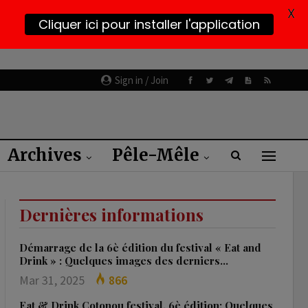
X
Cliquer ici pour installer l'application
Sign in / Join
Archives
Pêle-Mêle
Dernières informations
Démarrage de la 6è édition du festival « Eat and
Drink » : Quelques images des derniers…
Mar 31, 2025
866
Eat & Drink Cotonou festival, 6è édition: Quelques