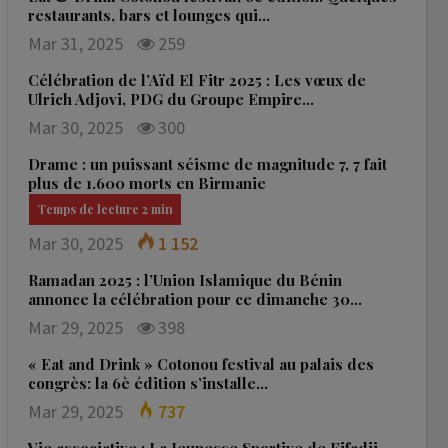
restaurants, bars et lounges qui…
Mar 31, 2025
259
Célébration de l’Aïd El Fitr 2025 : Les vœux de
Ulrich Adjovi, PDG du Groupe Empire…
Mar 30, 2025
300
Drame : un puissant séisme de magnitude 7, 7 fait
plus de 1.600 morts en Birmanie
Mar 30, 2025
1 152
Ramadan 2025 : l’Union Islamique du Bénin
annonce la célébration pour ce dimanche 30…
Mar 29, 2025
398
« Eat and Drink » Cotonou festival au palais des
congrès: la 6è édition s’installe…
Mar 29, 2025
737