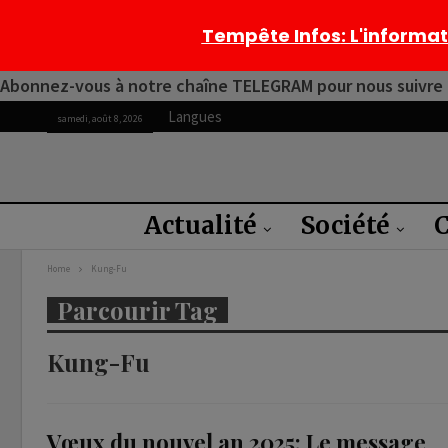
Tempête Infos
: L'informa
Abonnez-vous à notre chaîne TELEGRAM pour nous suivre 2
Langues
samedi, août 8, 2026
Actualité
Société
C
Home
Kung-Fu
Parcourir Tag
Kung-Fu
Vœux du nouvel an 2025: Le message