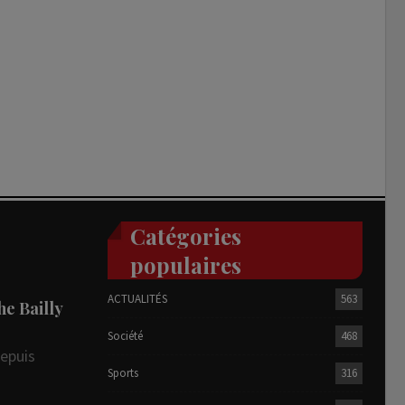
Catégories
populaires
ACTUALITÉS
563
he Bailly
Société
468
depuis
Sports
316