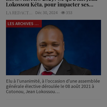
Lokossou Kéta, pour impacter ses…
LA REDACTION
Déc 30, 2024
353
LES ARCHIVES du 229
Elu à l'unanimité, à l'occasion d'une assemblée
générale élective déroulée le 08 août 2021 à
Cotonou, Jean Lokossou…