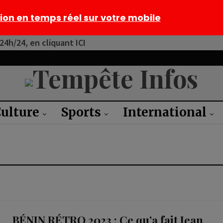
tion en temps réel sur votre mobile
4h/24, en cliquant ICI
ulture
Sports
International
BÉNIN RÉTRO 2023 : Ce qu’a fait Jean