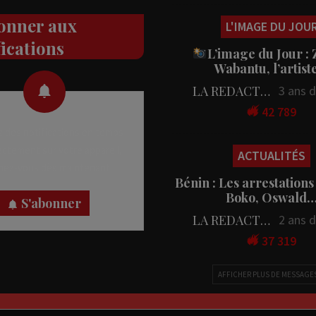
onner aux
L'IMAGE DU JOU
fications
L’image du Jour :
Wabantu, l’artis
LA REDACTION
3 ans 
42 789
 des notifications en temps
rectement sur votre appareil,
ACTUALITÉS
nez-vous dès maintenant.
Bénin : Les arrestations
Boko, Oswald
S'abonner
LA REDACTION
2 ans 
37 319
AFFICHER PLUS DE MESSAGE