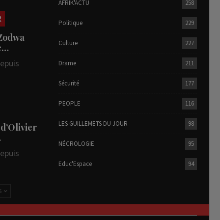
AFRIK'ACTU
258
R
Politique
229
 Zodwa
Culture
227
te…
depuis
Drame
211
Sécurité
177
PEOPLE
116
LES GUILLEMETS DU JOUR
98
 d’Olivier
…
NÉCROLOGIE
95
depuis
Educ'Espace
94
S