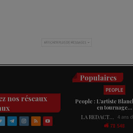
AFFICHER PLUS DE MESSAGES
Populaires
PEOPLE
ez nos réseaux
People : L’artiste Blanc
aux
en tournage…
LA REDACTION
4 ans 
78 548