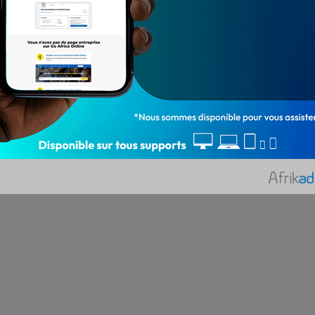
Soweto de Cotonou, sous la bénédiction du
président de la…