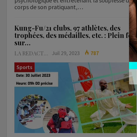
psychologique et entretenant la souplesse du
corps de son pratiquant,…
Kung-Fu/21 clubs, 97 athlètes, des
trophées, des médailles, etc. : Plein feu
sur…
LA REDACTION
Juil 29, 2023
787
Sports