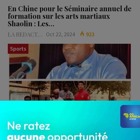
En Chine pour le Séminaire annuel de
formation sur les arts martiaux
Shaolin : Les…
LA REDACTION
Oct 22, 2024
923
Sports
Partis de l'aéroport international Cardinal
Bernardin Gantin de Cotonou le mardi 8
octobre 2024 pour représenter le…