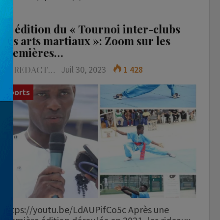
2è édition du « Tournoi inter-clubs
des arts martiaux »: Zoom sur les
premières…
LA REDACTION
Juil 30, 2023
1 428
Sports
https://youtu.be/LdAUPifCo5c Après une