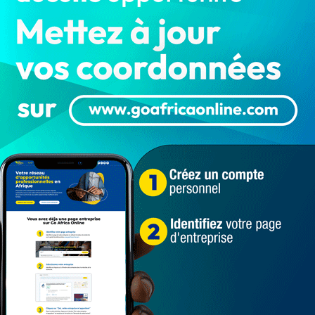
2ème édition du tournoi inter-clubs
des arts martiaux : Identités des
lauréats et…
LA REDACTION
Août 5, 2023
1 479
Sports
Déroulée dimanche 30 juillet au Centre sportif