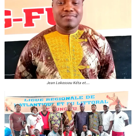
Jean Lokossou Kéta et…