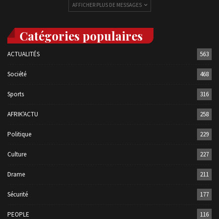
AFFICHER PLUS DE MESSAGES
Catégories populaires
ACTUALITÉS
563
Société
468
Sports
316
AFRIK'ACTU
258
Politique
229
Culture
227
Drame
211
Sécurité
177
PEOPLE
116