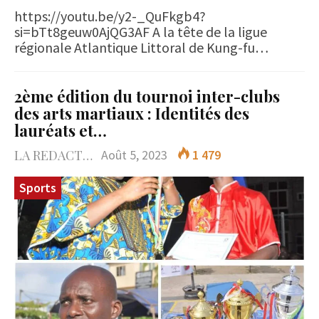
https://youtu.be/y2-_QuFkgb4?
si=bTt8geuw0AjQG3AF A la tête de la ligue
régionale Atlantique Littoral de Kung-fu…
2ème édition du tournoi inter-clubs
des arts martiaux : Identités des
lauréats et…
LA REDACTION
Août 5, 2023
1 479
Sports