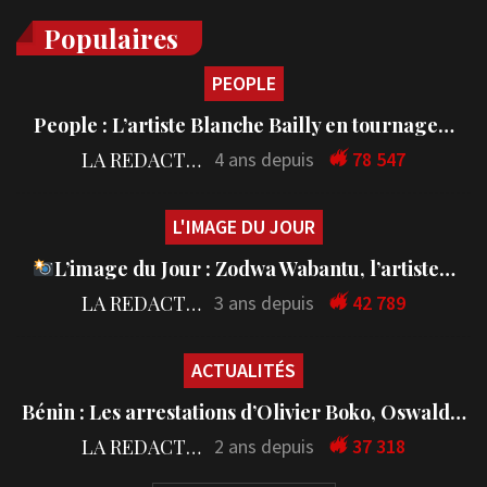
Populaires
PEOPLE
People : L’artiste Blanche Bailly en tournage…
LA REDACTION
4 ans depuis
78 547
L'IMAGE DU JOUR
L’image du Jour : Zodwa Wabantu, l’artiste…
LA REDACTION
3 ans depuis
42 789
ACTUALITÉS
Bénin : Les arrestations d’Olivier Boko, Oswald…
LA REDACTION
2 ans depuis
37 318