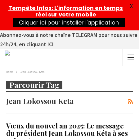
X
Tempête Infos
: L'information en temps
réel sur votre mobile
Cliquer ici pour installer l'application
Abonnez-vous à notre chaîne TELEGRAM pour nous suivre
24h/24, en cliquant ICI
Home
Jean Lokossou Keta
Parcourir Tag
Jean Lokossou Keta
Vœux du nouvel an 2025: Le message
du président Jean Lokossou Kéta à ses