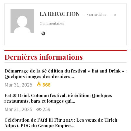
LA REDACTION
5321 Articles
0
Commentaires
Dernières informations
Démarrage de la 6è édition du festival « Eat and Drink » :
Quelques images des derniers…
Mar 31, 2025
866
Eat & Drink Cotonou festival, 6è édition: Quelques
restaurants, bars et lounges qui…
Mar 31, 2025
259
Célébration de l’Aïd El Fitr 2025 : Les vœux de Ulrich
Adjovi, PDG du Groupe Empire…