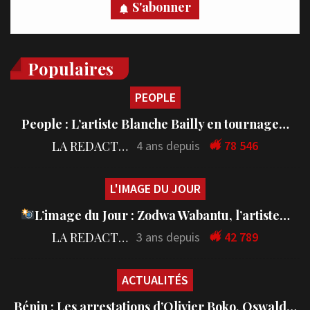
S'abonner
Populaires
PEOPLE
People : L’artiste Blanche Bailly en tournage…
LA REDACTION
4 ans depuis
78 546
L'IMAGE DU JOUR
L’image du Jour : Zodwa Wabantu, l’artiste…
LA REDACTION
3 ans depuis
42 789
ACTUALITÉS
Bénin : Les arrestations d’Olivier Boko, Oswald…