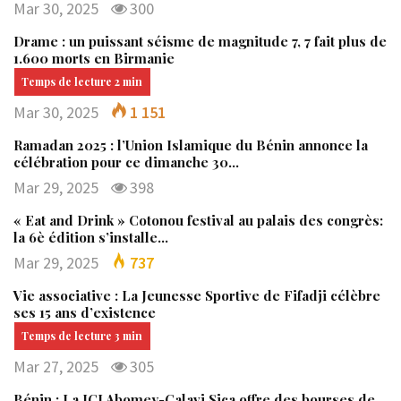
Mar 30, 2025
300
Drame : un puissant séisme de magnitude 7, 7 fait plus de
1.600 morts en Birmanie
Mar 30, 2025
1 151
Ramadan 2025 : l’Union Islamique du Bénin annonce la
célébration pour ce dimanche 30…
Mar 29, 2025
398
« Eat and Drink » Cotonou festival au palais des congrès:
la 6è édition s’installe…
Mar 29, 2025
737
Vie associative : La Jeunesse Sportive de Fifadji célèbre
ses 15 ans d’existence
Mar 27, 2025
305
Bénin : La JCI Abomey-Calavi Sica offre des bourses de