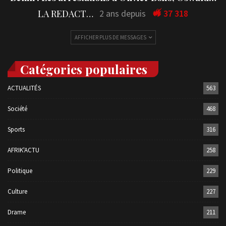
LA REDACTION
2 ans depuis
37 318
AFFICHER PLUS DE MESSAGES
Catégories populaires
ACTUALITÉS
563
Société
468
Sports
316
AFRIK'ACTU
258
Politique
229
Culture
227
Drame
211