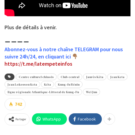
Plus de détails à venir.
Abonnez-vous à notre chaîne TELEGRAM pour nous
suivre 24h/24, en cliquant ici
https://t.me/latempeteinfos
Centre culturel chinois
Club central
Jaurès Kéta
Jean Keta
Jean Lokossou Keta
Kéta
Kung-fu Bénin
ligue régionale Atlantique-Littoral de Kung-Fu
Wei Jun
742
WhatsApp
Facebook
Partager