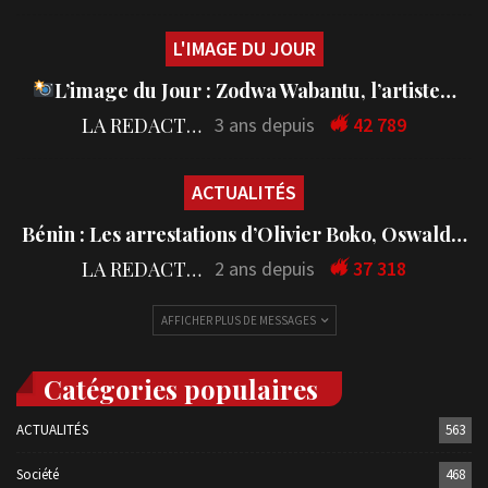
L'IMAGE DU JOUR
L’image du Jour : Zodwa Wabantu, l’artiste…
LA REDACTION
3 ans depuis
42 789
ACTUALITÉS
Bénin : Les arrestations d’Olivier Boko, Oswald…
LA REDACTION
2 ans depuis
37 318
AFFICHER PLUS DE MESSAGES
Catégories populaires
ACTUALITÉS
563
Société
468