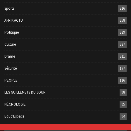
Sports
316
AFRIK'ACTU
258
Politique
229
Culture
227
Drame
211
Sécurité
177
PEOPLE
116
LES GUILLEMETS DU JOUR
98
NÉCROLOGIE
95
Educ'Espace
94