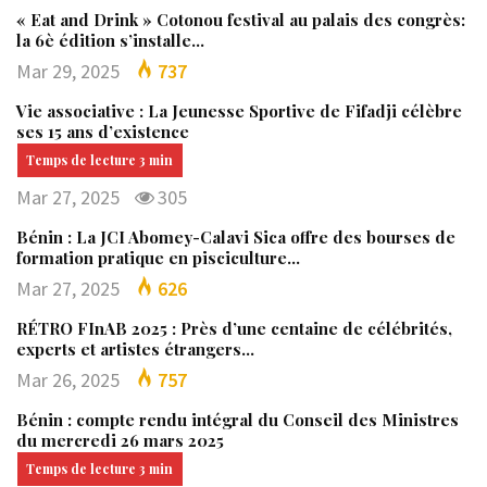
« Eat and Drink » Cotonou festival au palais des congrès:
la 6è édition s’installe…
Mar 29, 2025
737
Vie associative : La Jeunesse Sportive de Fifadji célèbre
ses 15 ans d’existence
Mar 27, 2025
305
Bénin : La JCI Abomey-Calavi Sica offre des bourses de
formation pratique en pisciculture…
Mar 27, 2025
626
RÉTRO FInAB 2025 : Près d’une centaine de célébrités,
experts et artistes étrangers…
Mar 26, 2025
757
Bénin : compte rendu intégral du Conseil des Ministres
du mercredi 26 mars 2025