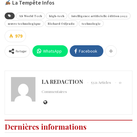
La Tempête Infos
AS World Tech
high-tech
intelligence artificielle édition 2022
œuvre technologique
Richard Odjrado
technologie
979
WhatsApp
Facebook
Partager
LA REDACTION
5321 Articles
0
Commentaires
Dernières informations