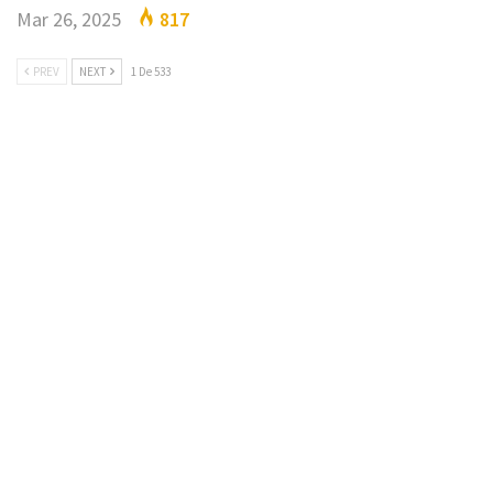
Mar 26, 2025
817
PREV
NEXT
1 De 533