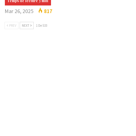
Mar 26, 2025
817
PREV
NEXT
1 De 533