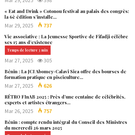
Mar 29, 2025
398
« Eat and Drink » Cotonou festival au palais des congrès:
la 6è édition s’installe…
Mar 29, 2025
737
Vie associative : La Jeunesse Sportive de Fifadji célèbre
ses 15 ans d’existence
Mar 27, 2025
305
Bénin : La JCI Abomey-Calavi Sica offre des bourses de
formation pratique en pisciculture…
Mar 27, 2025
626
RÉTRO FInAB 2025 : Près d’une centaine de célébrités,
experts et artistes étrangers…
Mar 26, 2025
757
Bénin : compte rendu intégral du Conseil des Ministres
du mercredi 26 mars 2025