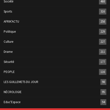
Société
468
Sports
316
AFRIK'ACTU
258
Politique
229
Culture
227
Drame
211
Sécurité
177
PEOPLE
116
LES GUILLEMETS DU JOUR
98
NÉCROLOGIE
95
Educ'Espace
94