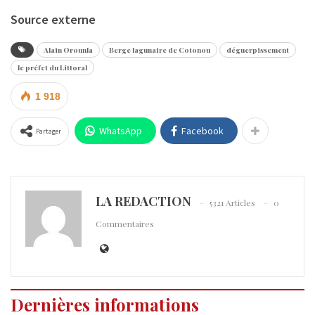
Source externe
Alain Orounla
Berge lagunaire de Cotonou
déguerpissement
le préfet du Littoral
1 918
WhatsApp
Facebook
Partager
LA REDACTION
5321 Articles
0
Commentaires
Dernières informations