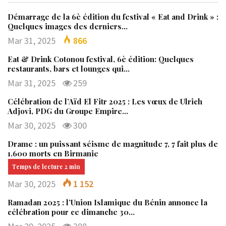
Démarrage de la 6è édition du festival « Eat and Drink » :
Quelques images des derniers…
Mar 31, 2025
866
Eat & Drink Cotonou festival, 6è édition: Quelques
restaurants, bars et lounges qui…
Mar 31, 2025
259
Célébration de l’Aïd El Fitr 2025 : Les vœux de Ulrich
Adjovi, PDG du Groupe Empire…
Mar 30, 2025
300
Drame : un puissant séisme de magnitude 7, 7 fait plus de
1.600 morts en Birmanie
Mar 30, 2025
1 152
Ramadan 2025 : l’Union Islamique du Bénin annonce la
célébration pour ce dimanche 30…