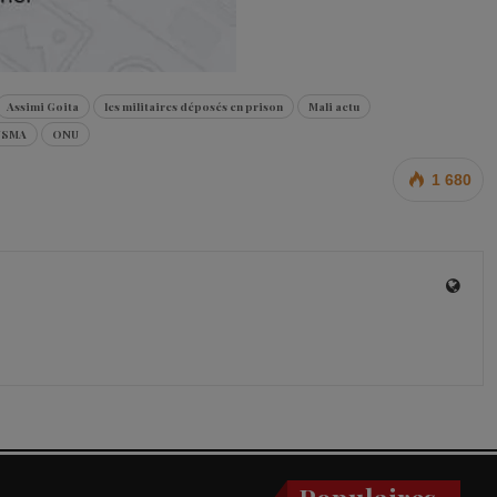
Assimi Goita
les militaires déposés en prison
Mali actu
USMA
ONU
1 680