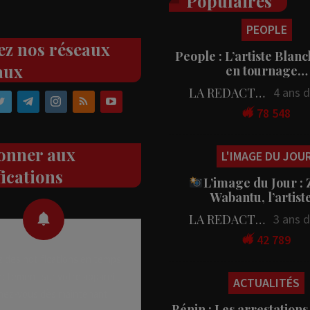
Populaires
PEOPLE
ez nos réseaux
People : L’artiste Blanc
aux
en tournage…
LA REDACTION
4 ans 
78 548
onner aux
L'IMAGE DU JOU
fications
L’image du Jour :
Wabantu, l’artis
LA REDACTION
3 ans 
42 789
 des notifications en temps
rectement sur votre appareil,
ACTUALITÉS
nez-vous dès maintenant.
Bénin : Les arrestations