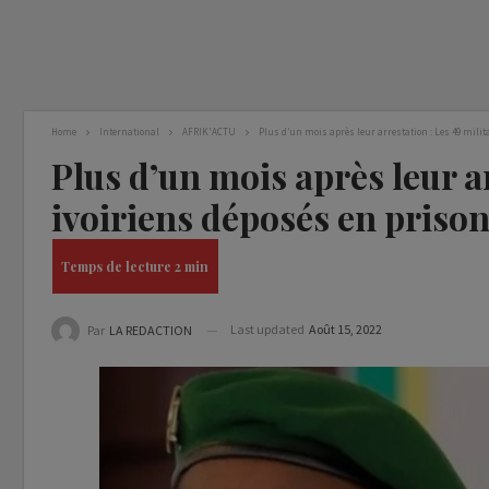
Home
International
AFRIK'ACTU
Plus d’un mois après leur arrestation : Les 49 mil
Plus d’un mois après leur ar
ivoiriens déposés en pris
Last updated
Août 15, 2022
Par
LA REDACTION