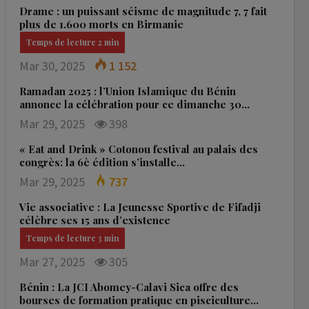
Drame : un puissant séisme de magnitude 7, 7 fait
plus de 1.600 morts en Birmanie
Mar 30, 2025
1 152
Ramadan 2025 : l’Union Islamique du Bénin
annonce la célébration pour ce dimanche 30…
Mar 29, 2025
398
« Eat and Drink » Cotonou festival au palais des
congrès: la 6è édition s’installe…
Mar 29, 2025
737
Vie associative : La Jeunesse Sportive de Fifadji
célèbre ses 15 ans d’existence
Mar 27, 2025
305
Bénin : La JCI Abomey-Calavi Sica offre des
bourses de formation pratique en pisciculture…