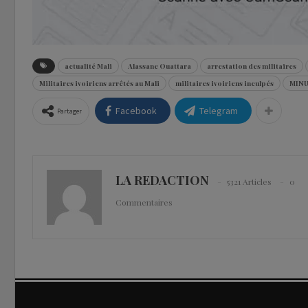
actualité Mali
Alassane Ouattara
arrestation des militaires
Militaires ivoiriens arrêtés au Mali
militaires ivoiriens inculpés
MIN
Facebook
Telegram
Partager
LA REDACTION
5321 Articles
0
Commentaires