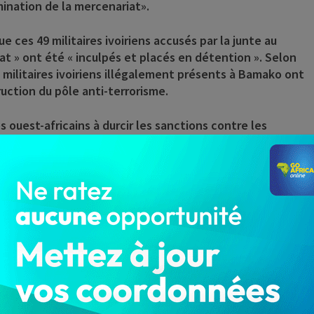
imination de la mercenariat».
 ces 49 militaires ivoiriens accusés par la junte au
tat » ont été « inculpés et placés en détention ». Selon
9 militaires ivoiriens illégalement présents à Bamako ont
uction du pôle anti-terrorisme.
 ouest-africains à durcir les sanctions contre les
uis 2020, sanctions finalement levées début juillet. La
, le Mali a durcit le ton contre la MINUSMA, présente sur
e les groupes djihadistes qui le déstabilisent par la
et policiers de l’ONU qui avaient été suspendues, ont