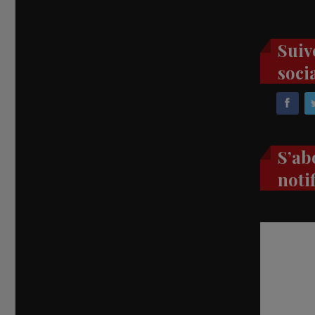
Suiv
soci
S’ab
noti
Recevez
réel di
abon