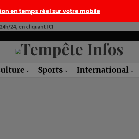
tion en temps réel sur votre mobile
4h/24, en cliquant ICI
ulture
Sports
International