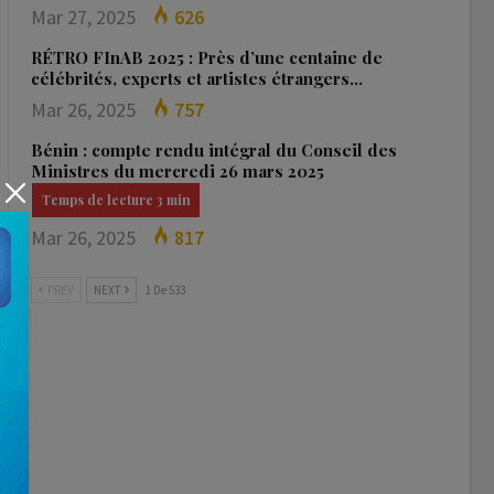
Mar 27, 2025
626
RÉTRO FInAB 2025 : Près d’une centaine de
célébrités, experts et artistes étrangers…
Mar 26, 2025
757
Bénin : compte rendu intégral du Conseil des
Ministres du mercredi 26 mars 2025
Mar 26, 2025
817
PREV
NEXT
1 De 533