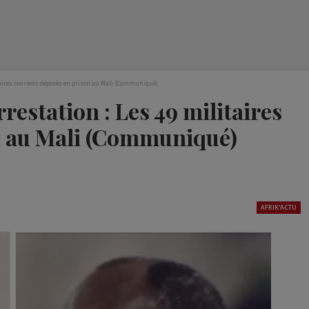
itaires ivoiriens déposés en prison au Mali (Communiqué)
restation : Les 49 militaires
on au Mali (Communiqué)
AFRIK'ACTU