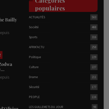
Catégories
populaires
ACTUALITÉS
563
he Bailly
Société
468
depuis
Sports
316
AFRIK'ACTU
258
R
Politique
229
 Zodwa
Culture
227
te…
depuis
Drame
211
Sécurité
177
PEOPLE
116
LES GUILLEMETS DU JOUR
98
 d’Olivier