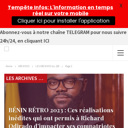
X
Tempête Infos
: L'information en temps
réel sur votre mobile
Cliquer ici pour installer l'application
Abonnez-vous à notre chaîne TELEGRAM pour nous suivre
24h/24, en cliquant ICI
Home
ARCHIVES
LES ARCHIVES du 229
Page 2
LES ARCHIVES du 229
BÉNIN RÉTRO 2023 : Ces réalisations
inédites qui ont permis à Richard
Odjrado d’impacter ses compatriotes