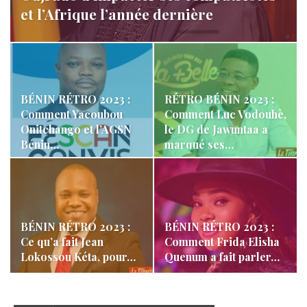
et l’Afrique l’année dernière
LA REDACTION
Déc 31, 2024
369
BÉNIN RÉTRO 2023 :
RÉTRO BÉNIN 2023 :
Comment Yacoubou
Comment Luc Vodouhè,
Onitchango et l’AGSN
le DG de Jawuntaa a
Bénin…
marqué ses…
BÉNIN RÉTRO 2023 :
BÉNIN RÉTRO 2023 :
Ce qu’a fait Jean
Comment Frida Elisha
Lokossou Kéta, pour…
Quenum a fait parler…