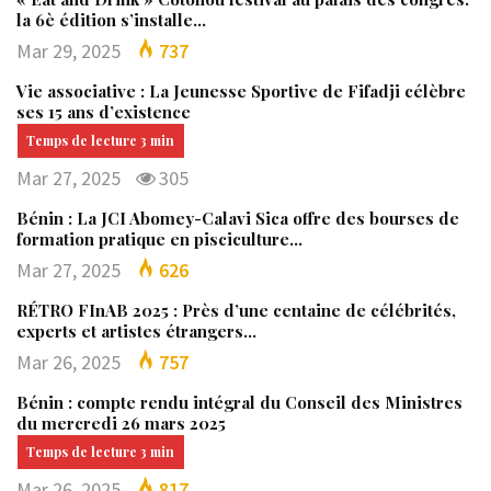
la 6è édition s’installe…
Mar 29, 2025
737
Vie associative : La Jeunesse Sportive de Fifadji célèbre
ses 15 ans d’existence
Mar 27, 2025
305
Bénin : La JCI Abomey-Calavi Sica offre des bourses de
formation pratique en pisciculture…
Mar 27, 2025
626
RÉTRO FInAB 2025 : Près d’une centaine de célébrités,
experts et artistes étrangers…
Mar 26, 2025
757
Bénin : compte rendu intégral du Conseil des Ministres
du mercredi 26 mars 2025
Mar 26, 2025
817