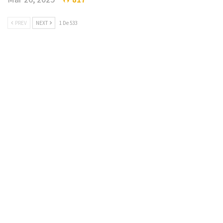
PREV
NEXT
1 De 533