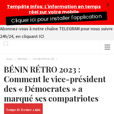
X
Tempête Infos
: L'information en temps
réel sur votre mobile
Cliquer ici pour installer l'application
Abonnez-vous à notre chaîne TELEGRAM pour nous suivre
24h/24, en cliquant ICI
Home
ARCHIVES
LES ARCHIVES du 229
BÉNIN RÉTRO 2023 :
Comment le vice-président
des « Démocrates » a
marqué ses compatriotes