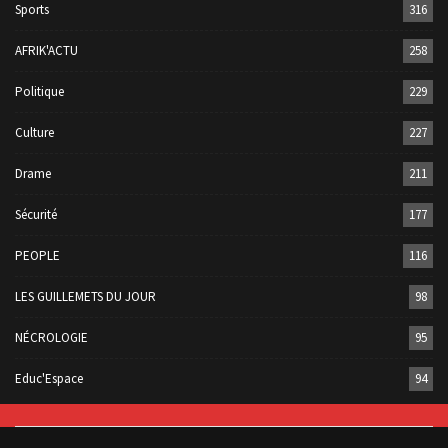
Sports
316
AFRIK'ACTU
258
Politique
229
Culture
227
Drame
211
Sécurité
177
PEOPLE
116
LES GUILLEMETS DU JOUR
98
NÉCROLOGIE
95
Educ'Espace
94