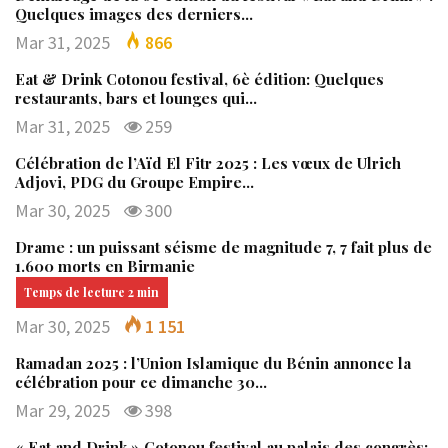
Quelques images des derniers…
Mar 31, 2025
866
Eat & Drink Cotonou festival, 6è édition: Quelques
restaurants, bars et lounges qui…
Mar 31, 2025
259
Célébration de l’Aïd El Fitr 2025 : Les vœux de Ulrich
Adjovi, PDG du Groupe Empire…
Mar 30, 2025
300
Drame : un puissant séisme de magnitude 7, 7 fait plus de
1.600 morts en Birmanie
Mar 30, 2025
1 151
Ramadan 2025 : l’Union Islamique du Bénin annonce la
célébration pour ce dimanche 30…
Mar 29, 2025
398
« Eat and Drink » Cotonou festival au palais des congrès: