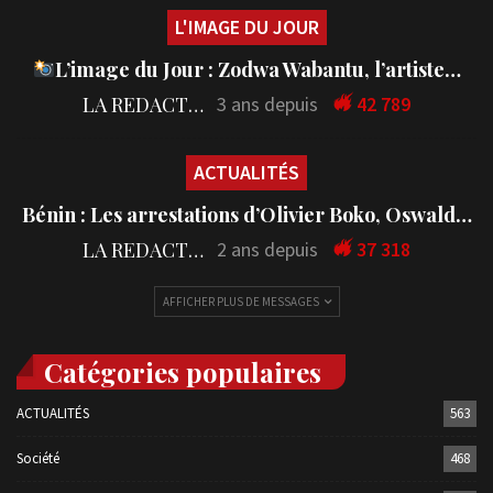
L'IMAGE DU JOUR
L’image du Jour : Zodwa Wabantu, l’artiste…
LA REDACTION
3 ans depuis
42 789
ACTUALITÉS
Bénin : Les arrestations d’Olivier Boko, Oswald…
LA REDACTION
2 ans depuis
37 318
AFFICHER PLUS DE MESSAGES
Catégories populaires
ACTUALITÉS
563
Société
468