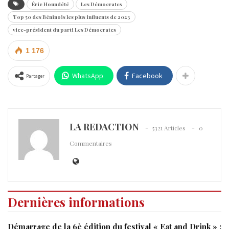
Éric Houndété
Les Démocrates
Top 50 des Béninois les plus influents de 2023
vice-président du parti Les Démocrates
1 176
WhatsApp
Facebook
Partager
LA REDACTION
5321 Articles
0
Commentaires
Dernières informations
Démarrage de la 6è édition du festival « Eat and Drink » :