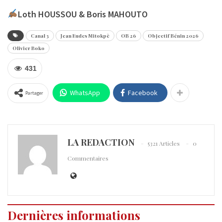
Loth HOUSSOU & Boris MAHOUTO
Canal 3
Jean Eudes Mitokpè
OB 26
Objectif Bénin 2026
Olivier Boko
431
WhatsApp
Facebook
Partager
LA REDACTION
5321 Articles
0
Commentaires
Dernières informations