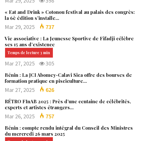
Mar 29, 2025
398
« Eat and Drink » Cotonou festival au palais des congrès:
la 6è édition s’installe…
Mar 29, 2025
737
Vie associative : La Jeunesse Sportive de Fifadji célèbre
ses 15 ans d’existence
Mar 27, 2025
305
Bénin : La JCI Abomey-Calavi Sica offre des bourses de
formation pratique en pisciculture…
Mar 27, 2025
626
RÉTRO FInAB 2025 : Près d’une centaine de célébrités,
experts et artistes étrangers…
Mar 26, 2025
757
Bénin : compte rendu intégral du Conseil des Ministres
du mercredi 26 mars 2025