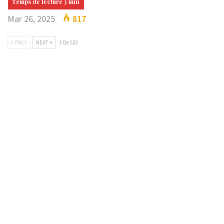
Mar 26, 2025
817
PREV
NEXT
1 De 533