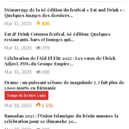
Démarrage de la 6è édition du festival « Eat and Drink » :
Quelques images des derniers…
Mar 31, 2025
866
Eat & Drink Cotonou festival, 6è édition: Quelques
restaurants, bars et lounges qui…
Mar 31, 2025
259
Célébration de l’Aïd El Fitr 2025 : Les vœux de Ulrich
Adjovi, PDG du Groupe Empire…
Mar 30, 2025
300
Drame : un puissant séisme de magnitude 7, 7 fait plus de
1.600 morts en Birmanie
Mar 30, 2025
1 151
Ramadan 2025 : l’Union Islamique du Bénin annonce la
célébration pour ce dimanche 30…