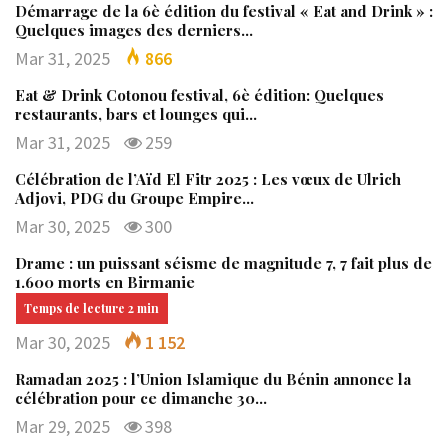
Démarrage de la 6è édition du festival « Eat and Drink » :
Quelques images des derniers…
Mar 31, 2025
866
Eat & Drink Cotonou festival, 6è édition: Quelques
restaurants, bars et lounges qui…
Mar 31, 2025
259
Célébration de l’Aïd El Fitr 2025 : Les vœux de Ulrich
Adjovi, PDG du Groupe Empire…
Mar 30, 2025
300
Drame : un puissant séisme de magnitude 7, 7 fait plus de
1.600 morts en Birmanie
Mar 30, 2025
1 152
Ramadan 2025 : l’Union Islamique du Bénin annonce la
célébration pour ce dimanche 30…
Mar 29, 2025
398