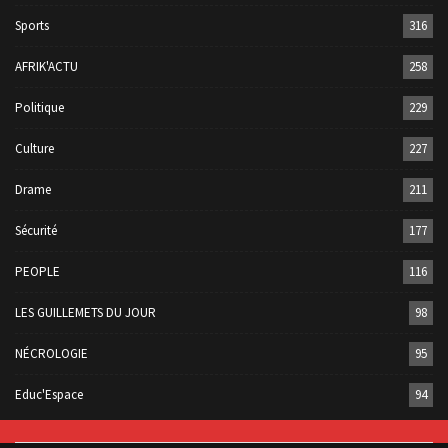
Sports
316
AFRIK'ACTU
258
Politique
229
Culture
227
Drame
211
Sécurité
177
PEOPLE
116
LES GUILLEMETS DU JOUR
98
NÉCROLOGIE
95
Educ'Espace
94