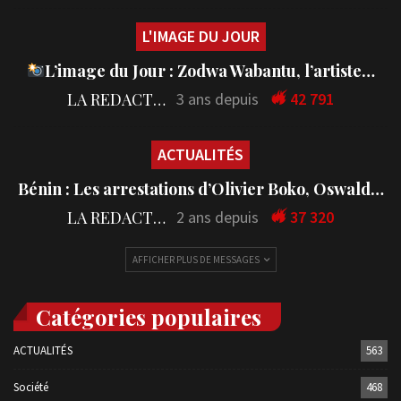
L'IMAGE DU JOUR
L’image du Jour : Zodwa Wabantu, l’artiste…
LA REDACTION
3 ans depuis
42 791
ACTUALITÉS
Bénin : Les arrestations d’Olivier Boko, Oswald…
LA REDACTION
2 ans depuis
37 320
AFFICHER PLUS DE MESSAGES
Catégories populaires
ACTUALITÉS
563
Société
468