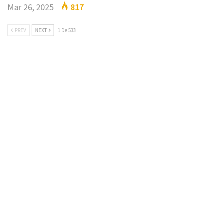
Mar 26, 2025
817
PREV
NEXT
1 De 533