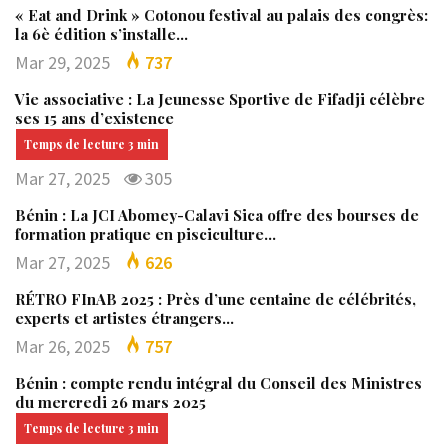
« Eat and Drink » Cotonou festival au palais des congrès:
la 6è édition s’installe…
Mar 29, 2025
737
Vie associative : La Jeunesse Sportive de Fifadji célèbre
ses 15 ans d’existence
Mar 27, 2025
305
Bénin : La JCI Abomey-Calavi Sica offre des bourses de
formation pratique en pisciculture…
Mar 27, 2025
626
RÉTRO FInAB 2025 : Près d’une centaine de célébrités,
experts et artistes étrangers…
Mar 26, 2025
757
Bénin : compte rendu intégral du Conseil des Ministres
du mercredi 26 mars 2025