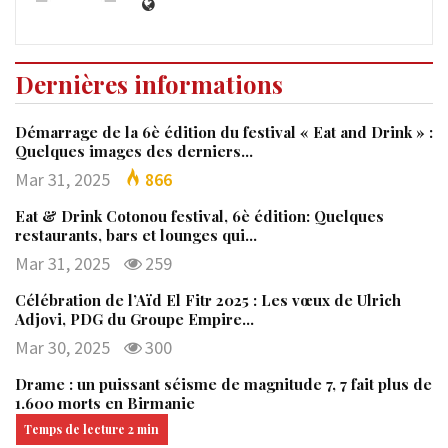
Dernières informations
Démarrage de la 6è édition du festival « Eat and Drink » :
Quelques images des derniers…
Mar 31, 2025
866
Eat & Drink Cotonou festival, 6è édition: Quelques
restaurants, bars et lounges qui…
Mar 31, 2025
259
Célébration de l’Aïd El Fitr 2025 : Les vœux de Ulrich
Adjovi, PDG du Groupe Empire…
Mar 30, 2025
300
Drame : un puissant séisme de magnitude 7, 7 fait plus de
1.600 morts en Birmanie