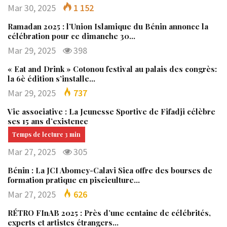
Mar 30, 2025
1 152
Ramadan 2025 : l’Union Islamique du Bénin annonce la
célébration pour ce dimanche 30…
Mar 29, 2025
398
« Eat and Drink » Cotonou festival au palais des congrès:
la 6è édition s’installe…
Mar 29, 2025
737
Vie associative : La Jeunesse Sportive de Fifadji célèbre
ses 15 ans d’existence
Mar 27, 2025
305
Bénin : La JCI Abomey-Calavi Sica offre des bourses de
formation pratique en pisciculture…
Mar 27, 2025
626
RÉTRO FInAB 2025 : Près d’une centaine de célébrités,
experts et artistes étrangers…