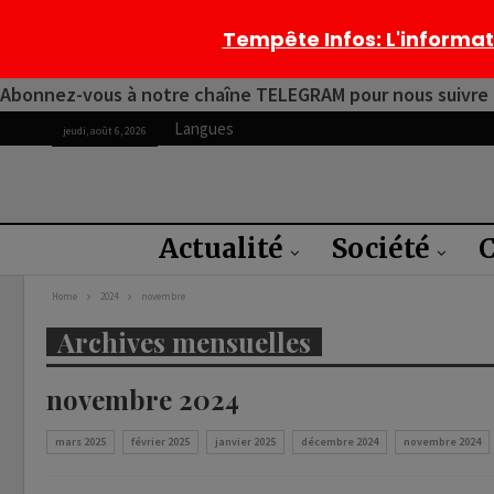
Tempête Infos
: L'informa
Abonnez-vous à notre chaîne TELEGRAM pour nous suivre 2
Langues
jeudi, août 6, 2026
Actualité
Société
C
Home
2024
novembre
Archives mensuelles
novembre 2024
mars 2025
février 2025
janvier 2025
décembre 2024
novembre 2024