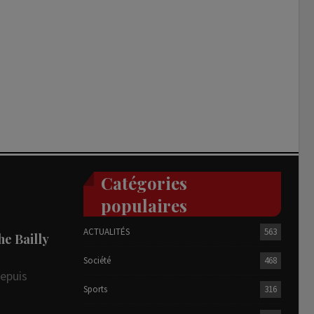
Catégories
populaires
ACTUALITÉS
563
he Bailly
Société
468
depuis
Sports
316