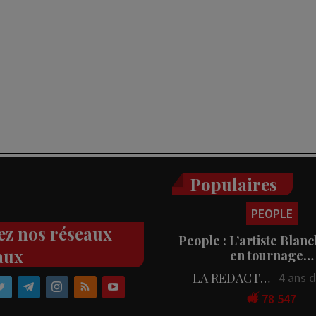
Populaires
PEOPLE
ez nos réseaux
People : L’artiste Blanc
aux
en tournage…
LA REDACTION
4 ans 
78 547