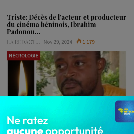
Triste: Décès de l’acteur et producteur
du cinéma béninois, Ibrahim
Padonou…
LA REDACTION
Nov 29, 2024
1 179
NÉCROLOGIE
Le Bénin vient de perdre une icône du monde