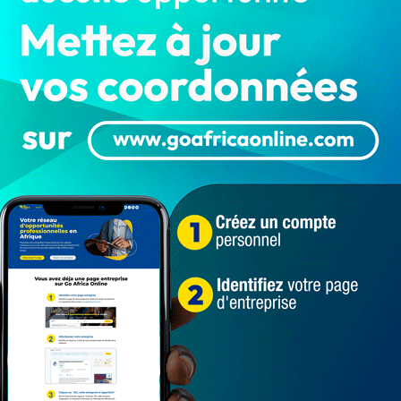
cinématographique. Son nom, Ibrahim
Padonou. Acteur et producteur, il…
BÉNIN RÉTRO 2023: Comment l’ancien
chef de l’OCRC Donatien Sokou avait…
LA REDACTION
Nov 27, 2024
1 365
LES ARCHIVES du 229
L'Office central de répression de la