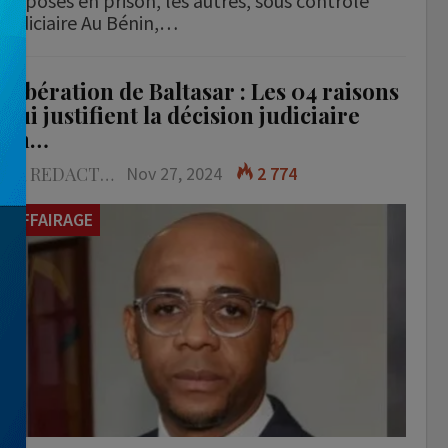
déposés en prison, les autres, sous contrôle
judiciaire Au Bénin,…
Libération de Baltasar : Les 04 raisons
qui justifient la décision judiciaire
en…
LA REDACTION
Nov 27, 2024
2 774
AFFAIRAGE