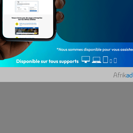
cybercriminalité (OCRC) s'est engagé depuis
lors, dans une nouvelle dynamique,…