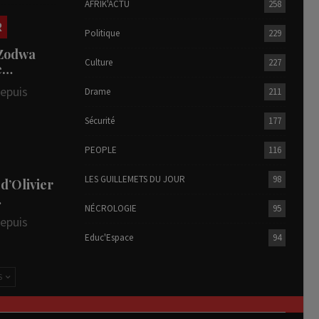
AFRIK'ACTU
258
R
Politique
229
 Zodwa
Culture
227
te…
depuis
Drame
211
Sécurité
177
PEOPLE
116
LES GUILLEMETS DU JOUR
98
 d’Olivier
…
NÉCROLOGIE
95
depuis
Educ'Espace
94
S