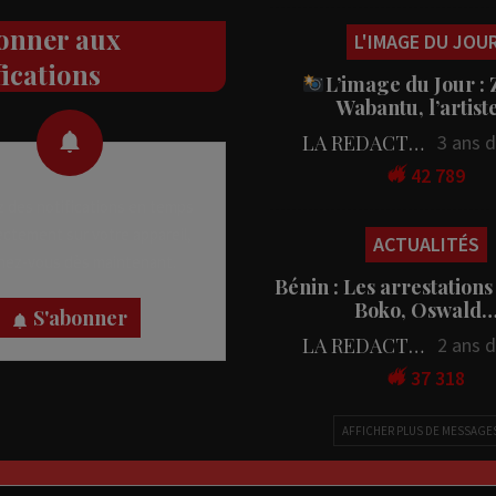
onner aux
L'IMAGE DU JOU
fications
L’image du Jour :
Wabantu, l’artis
LA REDACTION
3 ans 
42 789
 des notifications en temps
rectement sur votre appareil,
ACTUALITÉS
nez-vous dès maintenant.
Bénin : Les arrestations
Boko, Oswald
S'abonner
LA REDACTION
2 ans 
37 318
AFFICHER PLUS DE MESSAGE