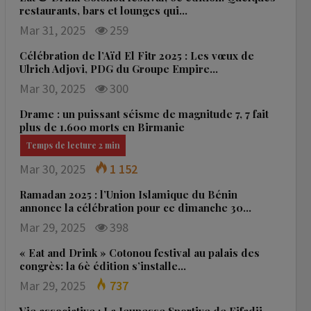
restaurants, bars et lounges qui…
Mar 31, 2025
259
Célébration de l’Aïd El Fitr 2025 : Les vœux de
Ulrich Adjovi, PDG du Groupe Empire…
Mar 30, 2025
300
Drame : un puissant séisme de magnitude 7, 7 fait
plus de 1.600 morts en Birmanie
Mar 30, 2025
1 152
Ramadan 2025 : l’Union Islamique du Bénin
annonce la célébration pour ce dimanche 30…
Mar 29, 2025
398
« Eat and Drink » Cotonou festival au palais des
congrès: la 6è édition s’installe…
Mar 29, 2025
737