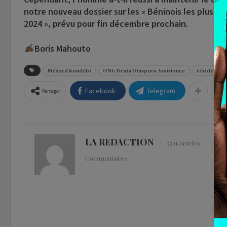
notre nouveau dossier sur les « Béninois les plus 
2024 », prévu pour fin décembre prochain.
Boris Mahouto
Médard Koudébi
ONG Bénin Diaspora Assistance
résident en
Facebook
Telegram
Partager
LA REDACTION
5321 Articles
0
Commentaires