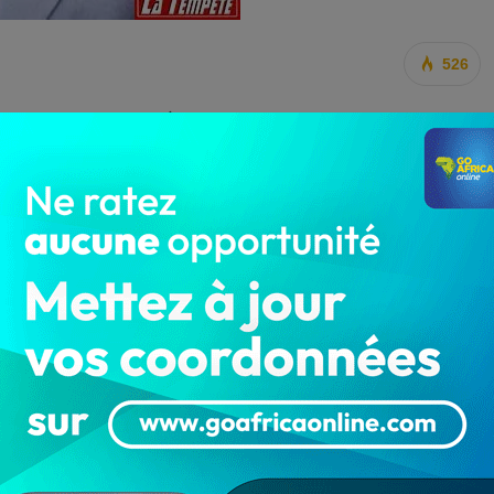
526
entales de la place à faire du boucan. Comme depuis
aucoup fait parler d’elle en 2023, grâce à son président
est sans doute l’un des grands acteurs de la société
ttention de l’opinion publique sur des faits de société
Diaspora Assistance s’offre sa propre audience. Le
toyen très avisé et soucieux de la santé et le bien-
les dérives dans le secteur de la santé de son pays le
uses alertes sur divers sujets liés notamment aux faits
dans l’Afrique de l’ouest.
s autorités à prendre des dispositions idoines pour parer
 au cours de cette année 2024 ? La réponse à travers