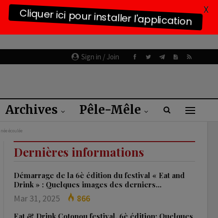
X
Cliquer ici pour installer l'application
Sign in / Join
Archives
Pêle-Mêle
nnée écoulée
Dernières informations
Démarrage de la 6è édition du festival « Eat and
Drink » : Quelques images des derniers…
Mar 31, 2025
866
Eat & Drink Cotonou festival, 6è édition: Quelques