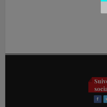
Suiv
soci