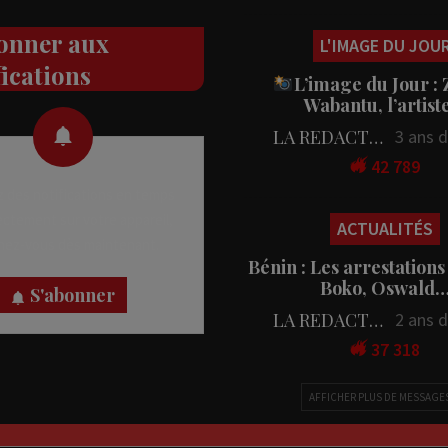
onner aux
L'IMAGE DU JOU
fications
L’image du Jour :
Wabantu, l’artis
LA REDACTION
3 ans 
42 789
 des notifications en temps
rectement sur votre appareil,
ACTUALITÉS
nez-vous dès maintenant.
Bénin : Les arrestations
Boko, Oswald
S'abonner
LA REDACTION
2 ans 
37 318
AFFICHER PLUS DE MESSAGE