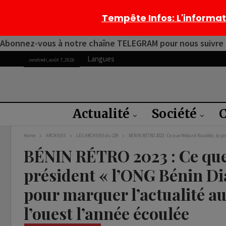
Tempête Infos
: L'informa
Abonnez-vous à notre chaîne TELEGRAM pour nous suivre 2
Langues
vendredi, août 7, 2026
Actualité
Société
C
Home
ARCHIVES
LES ARCHIVES du 229
BÉNIN RÉTRO 2023 : Ce que Médard Koudébi, le pré
BÉNIN RÉTRO 2023 : Ce que
président « l’ONG Bénin Dia
pour marquer l’actualité au
l’ouest l’année écoulée