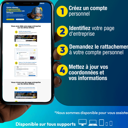
influents positivement et négativement de l’année
 France
Top 50 des Béninois les plus influents de l'année 2023
526