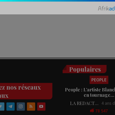
Populaires
PEOPLE
ez nos réseaux
People : L’artiste Blanc
aux
en tournage…
LA REDACTION
4 ans 
78 547