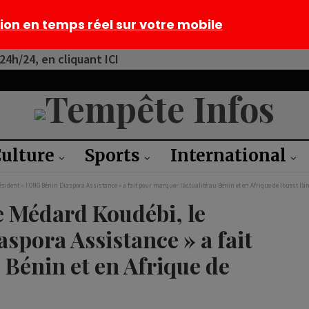
tion en temps réel sur votre mobile
4h/24, en cliquant ICI
ulture
Sports
International
sident « l’ONG Bénin Diaspora Assistance » a fait pour marquer l’actualité au Bénin et en Afrique de l’ouest l’a
 Médard Koudébi, le
spora Assistance » a fait
 Bénin et en Afrique de