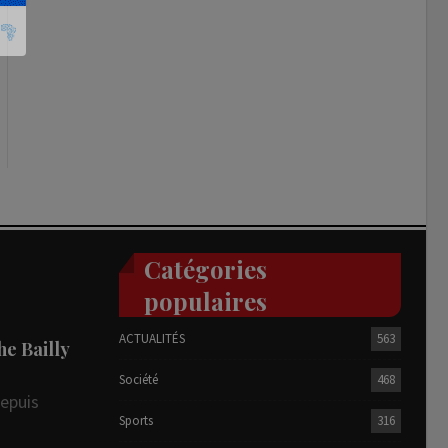
Catégories
populaires
ACTUALITÉS
563
he Bailly
Société
468
depuis
Sports
316