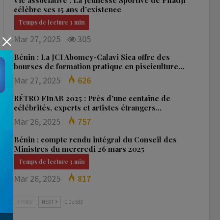
Vie associative : La Jeunesse Sportive de Fifadji
célèbre ses 15 ans d’existence
Mar 27, 2025
305
Bénin : La JCI Abomey-Calavi Sica offre des
bourses de formation pratique en pisciculture…
Mar 27, 2025
626
RÉTRO FInAB 2025 : Près d’une centaine de
célébrités, experts et artistes étrangers…
Mar 26, 2025
757
Bénin : compte rendu intégral du Conseil des
Ministres du mercredi 26 mars 2025
Mar 26, 2025
817
PREV
NEXT
1 De 533