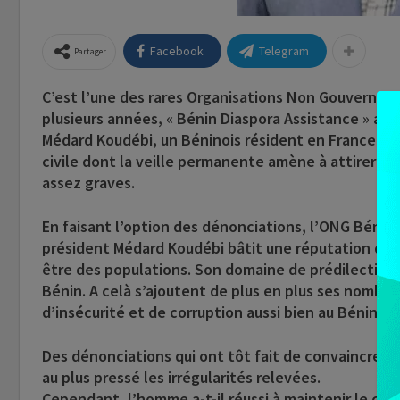
Facebook
Telegram
Partager
C’est l’une des rares Organisations Non Gouvernem
plusieurs années, « Bénin Diaspora Assistance » a be
Médard Koudébi, un Béninois résident en France. Il 
civile dont la veille permanente amène à attirer l’a
assez graves.
En faisant l’option des dénonciations, l’ONG Bénin 
président Médard Koudébi bâtit une réputation de ci
être des populations. Son domaine de prédilection, 
Bénin. A celà s’ajoutent de plus en plus ses nombre
d’insécurité et de corruption aussi bien au Bénin et 
Des dénonciations qui ont tôt fait de convaincre le
au plus pressé les irrégularités relevées.
Cependant, l’homme a-t-il réussi à maintenir le cap