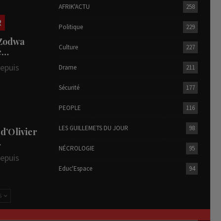
AFRIK'ACTU
258
R
Politique
229
 Zodwa
Culture
227
te…
depuis
Drame
211
Sécurité
177
PEOPLE
116
LES GUILLEMETS DU JOUR
98
 d’Olivier
…
NÉCROLOGIE
95
depuis
Educ'Espace
94
S