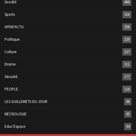
Société
468
Sports
316
AFRIK'ACTU
258
Politique
229
Culture
227
Drame
211
Sécurité
177
PEOPLE
116
LES GUILLEMETS DU JOUR
98
NÉCROLOGIE
95
Educ'Espace
94