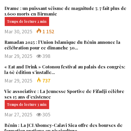
Drame : un puissant séisme de magnitude 7, 7 fait plus de
1.600 morts en Birmanie
Mar 30, 2025
1 152
Ramadan 2025 : l’Union Islamique du Bénin annonce la
célébration pour ce dimanche 30…
Mar 29, 2025
398
« Eat and Drink » Cotonou festival au palais des congrès:
la 6è édition s’installe…
Mar 29, 2025
737
Vie associative : La Jeunesse Sportive de Fifadji célèbre
ses 15 ans d’existence
Mar 27, 2025
305
Bénin : La JCI Abomey-Calavi Sica offre des bourses de
formation pratique en pisciculture…