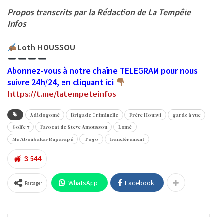
Propos transcrits par la Rédaction de La Tempête
Infos
Loth HOUSSOU
Abonnez-vous à notre chaîne TELEGRAM pour nous
suivre 24h/24, en cliquant ici
https://t.me/latempeteinfos
Adidogomè
Brigade Criminelle
Frère Hounvi
garde à vue
Golfe 7
l'avocat de Steve Amoussou
Lomé
Me Aboubakar Baparapé
Togo
transfèrement
3 544
WhatsApp
Facebook
Partager