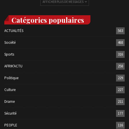
AFFICHER PLUS DE MESSAGES
Catégories populaires
ACTUALITÉS
563
Société
468
Sports
316
AFRIK'ACTU
258
Politique
229
Culture
227
Drame
211
Sécurité
177
PEOPLE
116