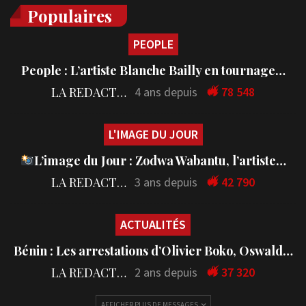
Populaires
PEOPLE
People : L’artiste Blanche Bailly en tournage…
LA REDACTION
4 ans depuis
78 548
L'IMAGE DU JOUR
L’image du Jour : Zodwa Wabantu, l’artiste…
LA REDACTION
3 ans depuis
42 790
ACTUALITÉS
Bénin : Les arrestations d’Olivier Boko, Oswald…
LA REDACTION
2 ans depuis
37 320
AFFICHER PLUS DE MESSAGES