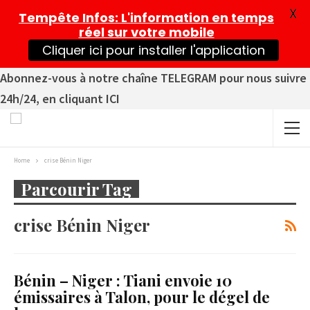
X
Tempête Infos
: L'information en temps
réel sur votre mobile
Cliquer ici pour installer l'application
Abonnez-vous à notre chaîne TELEGRAM pour nous suivre
24h/24, en cliquant ICI
Home
crise Bénin Niger
Parcourir Tag
crise Bénin Niger
Bénin – Niger : Tiani envoie 10
émissaires à Talon, pour le dégel de