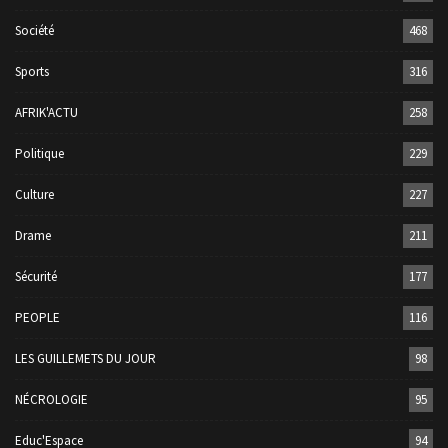
Société
468
Sports
316
AFRIK'ACTU
258
Politique
229
Culture
227
Drame
211
Sécurité
177
PEOPLE
116
LES GUILLEMETS DU JOUR
98
NÉCROLOGIE
95
Educ'Espace
94