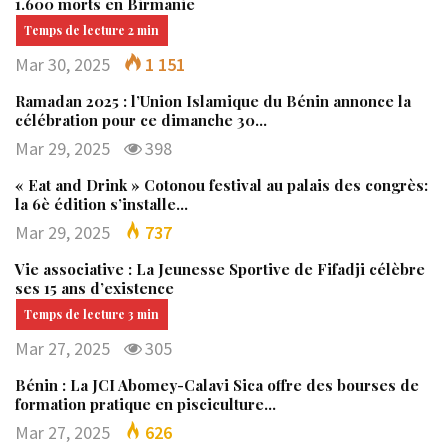
1.600 morts en Birmanie
Mar 30, 2025
1 151
Ramadan 2025 : l’Union Islamique du Bénin annonce la
célébration pour ce dimanche 30…
Mar 29, 2025
398
« Eat and Drink » Cotonou festival au palais des congrès:
la 6è édition s’installe…
Mar 29, 2025
737
Vie associative : La Jeunesse Sportive de Fifadji célèbre
ses 15 ans d’existence
Mar 27, 2025
305
Bénin : La JCI Abomey-Calavi Sica offre des bourses de
formation pratique en pisciculture…
Mar 27, 2025
626