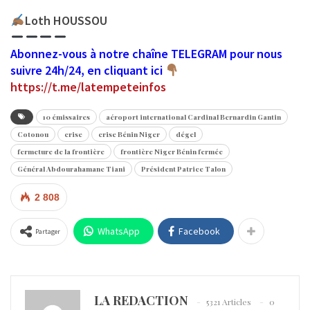
Loth HOUSSOU
Abonnez-vous à notre chaîne TELEGRAM pour nous
suivre 24h/24, en cliquant ici
https://t.me/latempeteinfos
10 émissaires
aéroport international Cardinal Bernardin Gantin
Cotonou
crise
crise Bénin Niger
dégel
fermeture de la frontière
frontière Niger Bénin fermée
Général Abdourahamane Tiani
Président Patrice Talon
2 808
WhatsApp
Facebook
Partager
LA REDACTION
5321 Articles
0