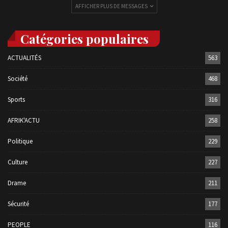
AFFICHER PLUS DE MESSAGES
Catégories populaires
ACTUALITÉS
563
Société
468
Sports
316
AFRIK'ACTU
258
Politique
229
Culture
227
Drame
211
Sécurité
177
PEOPLE
116