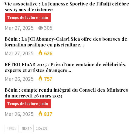
Vie associative : La Jeunesse Sportive de Fifadji célèbre
ses 15 ans d’existence
Mar 27, 2025
305
Bénin : La JCI Abomey-Calavi Sica offre des bourses de
formation pratique en pisciculture…
Mar 27, 2025
626
RÉTRO FInAB 2025 : Près d’une centaine de célébrités,
experts et artistes étrangers…
Mar 26, 2025
757
Bénin : compte rendu intégral du Conseil des Ministres
du mercredi 26 mars 2025
Mar 26, 2025
817
PREV
NEXT
1 De 533