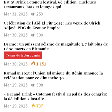
Eat & Drink Cotonou festival, 6è édition: Quelques
restaurants, bars et lounges qui…
Mar 31, 2025
259
Célébration de l’Aïd El Fitr 2025 : Les vœux de Ulrich
Adjovi, PDG du Groupe Empire…
Mar 30, 2025
300
Drame : un puissant séisme de magnitude 7, 7 fait plus de
1.600 morts en Birmanie
Mar 30, 2025
1 151
Ramadan 2025 : l’Union Islamique du Bénin annonce la
célébration pour ce dimanche 30…
Mar 29, 2025
398
« Eat and Drink » Cotonou festival au palais des congrès:
la 6è édition s’installe…
Mar 29, 2025
737