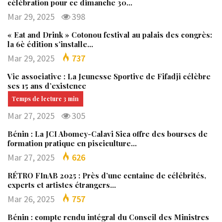
célébration pour ce dimanche 30…
Mar 29, 2025
398
« Eat and Drink » Cotonou festival au palais des congrès:
la 6è édition s’installe…
Mar 29, 2025
737
Vie associative : La Jeunesse Sportive de Fifadji célèbre
ses 15 ans d’existence
Mar 27, 2025
305
Bénin : La JCI Abomey-Calavi Sica offre des bourses de
formation pratique en pisciculture…
Mar 27, 2025
626
RÉTRO FInAB 2025 : Près d’une centaine de célébrités,
experts et artistes étrangers…
Mar 26, 2025
757
Bénin : compte rendu intégral du Conseil des Ministres