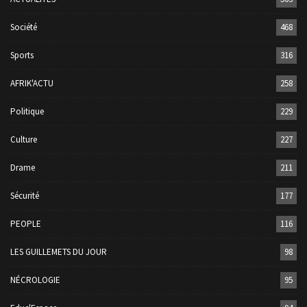
Société
468
Sports
316
AFRIK'ACTU
258
Politique
229
Culture
227
Drame
211
Sécurité
177
PEOPLE
116
LES GUILLEMETS DU JOUR
98
NÉCROLOGIE
95