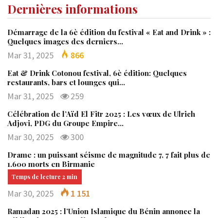
Dernières informations
Démarrage de la 6è édition du festival « Eat and Drink » :
Quelques images des derniers…
Mar 31, 2025
866
Eat & Drink Cotonou festival, 6è édition: Quelques
restaurants, bars et lounges qui…
Mar 31, 2025
259
Célébration de l’Aïd El Fitr 2025 : Les vœux de Ulrich
Adjovi, PDG du Groupe Empire…
Mar 30, 2025
300
Drame : un puissant séisme de magnitude 7, 7 fait plus de
1.600 morts en Birmanie
Mar 30, 2025
1 151
Ramadan 2025 : l’Union Islamique du Bénin annonce la