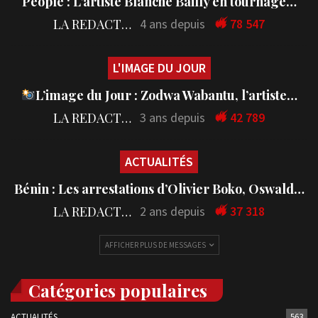
People : L’artiste Blanche Bailly en tournage…
LA REDACTION
4 ans depuis
78 547
L'IMAGE DU JOUR
L’image du Jour : Zodwa Wabantu, l’artiste…
LA REDACTION
3 ans depuis
42 789
ACTUALITÉS
Bénin : Les arrestations d’Olivier Boko, Oswald…
LA REDACTION
2 ans depuis
37 318
AFFICHER PLUS DE MESSAGES
Catégories populaires
ACTUALITÉS
563