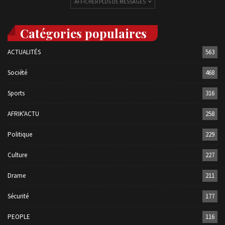
AFFICHER PLUS DE MESSAGES
Catégories populaires
ACTUALITÉS
563
Société
468
Sports
316
AFRIK'ACTU
258
Politique
229
Culture
227
Drame
211
Sécurité
177
PEOPLE
116