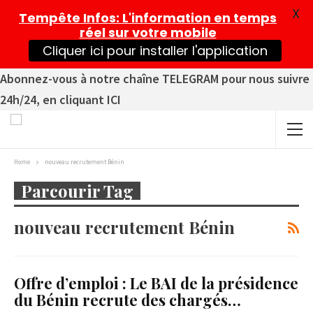
X
Tempête Infos
: L'information en temps
réel sur votre mobile
Cliquer ici pour installer l'application
Abonnez-vous à notre chaîne TELEGRAM pour nous suivre
24h/24, en cliquant ICI
Home
nouveau recrutement Bénin
Parcourir Tag
nouveau recrutement Bénin
Offre d’emploi : Le BAI de la présidence
du Bénin recrute des chargés…