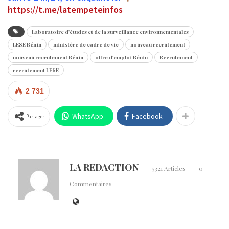
https://t.me/latempeteinfos
Laboratoire d'études et de la surveillance environnementales
LESE Bénin
ministère de cadre de vie
nouveau recrutement
nouveau recrutement Bénin
offre d'emploi Bénin
Recrutement
recrutement LESE
2 731
WhatsApp
Facebook
Partager
LA REDACTION
5321 Articles
0
Commentaires