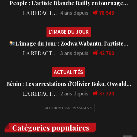
People : L’artiste Blanche Bailly en tournage…
LA REDACTION
4 ans depuis
78 548
L'IMAGE DU JOUR
L’image du Jour : Zodwa Wabantu, l’artiste…
LA REDACTION
3 ans depuis
42 790
ACTUALITÉS
Bénin : Les arrestations d’Olivier Boko, Oswald…
LA REDACTION
2 ans depuis
37 320
AFFICHER PLUS DE MESSAGES
Catégories populaires