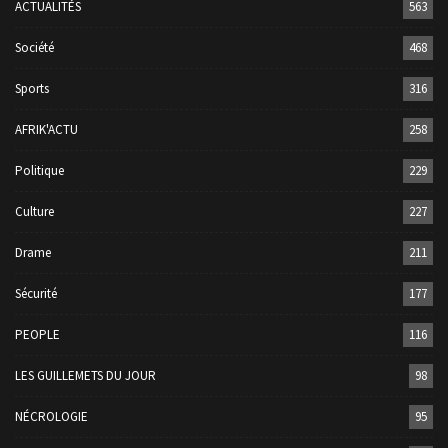
ACTUALITÉS
563
Société
468
Sports
316
AFRIK'ACTU
258
Politique
229
Culture
227
Drame
211
Sécurité
177
PEOPLE
116
LES GUILLEMETS DU JOUR
98
NÉCROLOGIE
95