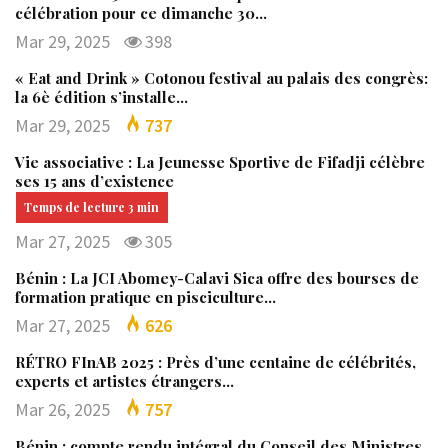
célébration pour ce dimanche 30…
Mar 29, 2025
398
« Eat and Drink » Cotonou festival au palais des congrès:
la 6è édition s’installe…
Mar 29, 2025
737
Vie associative : La Jeunesse Sportive de Fifadji célèbre
ses 15 ans d’existence
Mar 27, 2025
305
Bénin : La JCI Abomey-Calavi Sica offre des bourses de
formation pratique en pisciculture…
Mar 27, 2025
626
RÉTRO FInAB 2025 : Près d’une centaine de célébrités,
experts et artistes étrangers…
Mar 26, 2025
757
Bénin : compte rendu intégral du Conseil des Ministres