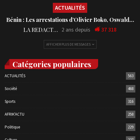
ACTUALITÉS
Bénin : Les arrestations d’Olivier Boko, Oswald…
LA REDACTION
2 ans depuis
37 318
AFFICHER PLUS DE MESSAGES
Catégories populaires
ACTUALITÉS
563
Société
468
Sports
316
AFRIK'ACTU
258
Politique
229
Culture
227