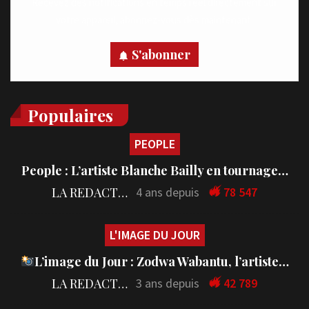
Recevez des notifications en temps réel directement sur
votre appareil, abonnez-vous dès maintenant.
S'abonner
Populaires
PEOPLE
People : L’artiste Blanche Bailly en tournage…
LA REDACTION
4 ans depuis
78 547
L'IMAGE DU JOUR
L’image du Jour : Zodwa Wabantu, l’artiste…
LA REDACTION
3 ans depuis
42 789