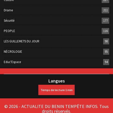
Drame
211
Sécurité
177
PEOPLE
116
LES GUILLEMETS DU JOUR
98
NÉCROLOGIE
95
Educ'Espace
94
Langues
© 2026 - ACTUALITE DU BENIN TEMPÊTE INFOS. Tous
droits réservés.